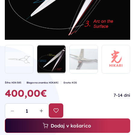
Šifra: HIK-585
Blagovna znamka: HIKARI
Enota: KOS
400,00€
7-14 dni
Dodaj v košarico