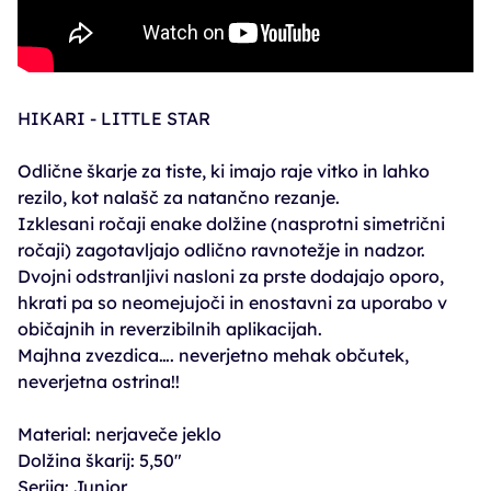
HIKARI - LITTLE STAR
Odlične škarje za tiste, ki imajo raje vitko in lahko
rezilo, kot nalašč za natančno rezanje.
Izklesani ročaji enake dolžine (nasprotni simetrični
ročaji) zagotavljajo odlično ravnotežje in nadzor.
Dvojni odstranljivi nasloni za prste dodajajo oporo,
hkrati pa so neomejujoči in enostavni za uporabo v
običajnih in reverzibilnih aplikacijah.
Majhna zvezdica…. neverjetno mehak občutek,
neverjetna ostrina!!
Material: nerjaveče jeklo
Dolžina škarij: 5,50"
Serija: Junior