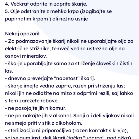
4. Večkrat odprite in zaprite škarje.
5. Olje odstranite z mehko krpo (izogibajte se
papirnatim krpam ) ali nežno usnje
Nekaj opozoril:
- Za podmazovanje škarij nikoli ne uporabljajte olja za
električne strižnike, temveč vedno ustrezno olje na
osnovi mineralov.
- škarje uporabljajte samo za striženje človeških čistih
las.
- dnevno preverjajte "napetost" škarij.
- škarje imejte vedno zaprte, razen pri striženju las;
nikoli jih ne odložite na mizo z odprtimi rezili, saj lahko
s tem zarežete robove.
- ne posojajte jih nikomur.
- ne pomakajte jih v alkohol. Spoji ali deli vijakov nikoli
ne smejo priti v stik z alkoholom.
- sterilizacija ni priporočljiva (razen kontakt s krvjo),
saj se gumijasti deli škarij (točka "udarca", podložka)