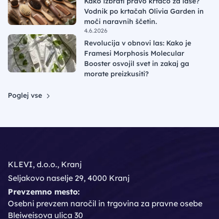
Kako izbrati pravo krtačo za lase?
Vodnik po krtačah Olivia Garden in
moči naravnih ščetin.
4.6.2026
Revolucija v obnovi las: Kako je
Framesi Morphosis Molecular
Booster osvojil svet in zakaj ga
morate preizkusiti?
Poglej vse
KLEVI, d.o.o., Kranj
Seljakovo naselje 29, 4000 Kranj
Prevzemno mesto:
Osebni prevzem naročil in trgovina za pravne osebe
Bleiweisova ulica 30