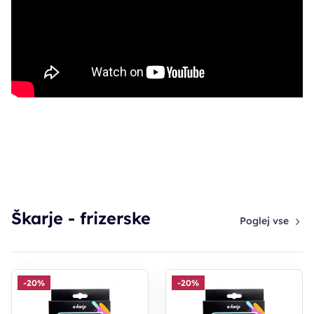
Škarje - frizerske
Poglej vse
-20%
-20%