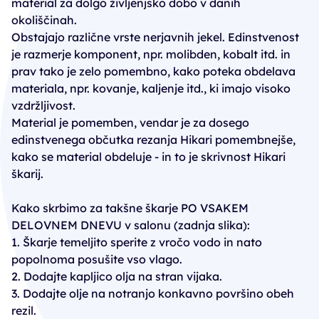
material za dolgo življenjsko dobo v danih
okoliščinah.
Obstajajo različne vrste nerjavnih jekel. Edinstvenost
je razmerje komponent, npr. molibden, kobalt itd. in
prav tako je zelo pomembno, kako poteka obdelava
materiala, npr. kovanje, kaljenje itd., ki imajo visoko
vzdržljivost.
Material je pomemben, vendar je za dosego
edinstvenega občutka rezanja Hikari pomembnejše,
kako se material obdeluje - in to je skrivnost Hikari
škarij.
Kako skrbimo za takšne škarje PO VSAKEM
DELOVNEM DNEVU v salonu (zadnja slika):
1. Škarje temeljito sperite z vročo vodo in nato
popolnoma posušite vso vlago.
2. Dodajte kapljico olja na stran vijaka.
3. Dodajte olje na notranjo konkavno površino obeh
rezil.