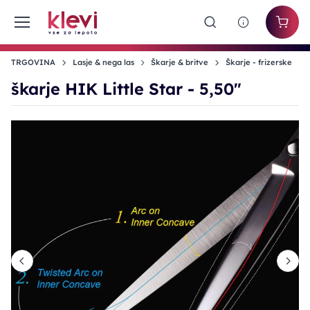
TRGOVINA
Lasje & nega las
Škarje & britve
Škarje - frizerske
škarje HIK Little Star - 5,50"