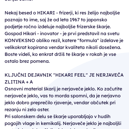
Nekaj besed o HIKARI - frizerji, ki res želijo najboljše
poznajo to ime, saj že od leta 1967 to japonsko
podjetje ročno izdeluje najboljše frizerske škarje.
Gospod Hikari - inovator - je prvi predstavil na svetu
KONVEKSNO obliko rezil, katere "formula" izdelave je
velikokrat kopirana vendar kvaliteta nikoli dosežena.
Boste videli, ko enkrat držiš te škarje v rokah je vse
ostalo brez pomena.
KLJUČNI DEJAVNIK "HIKARI FEEL" JE NERJAVEČA
ZLITINA + A
Osnovni material škarij je nerjaveče jeklo. Ko začutite
nerjaveče jeklo, vas to morda spomni, da je nerjavno
jeklo dobro preprečilo rjavenje, vendar občutek pri
rezanju ni zelo oster.
Pri salonskem delu se škarje uporabljajo v hudih
pogojih vlage in kemikalij. Nerjaveče jeklo je najboljši