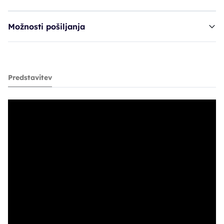
Možnosti pošiljanja
škarje HIK Little Star - 5,50"
Predstavitev
400,00€