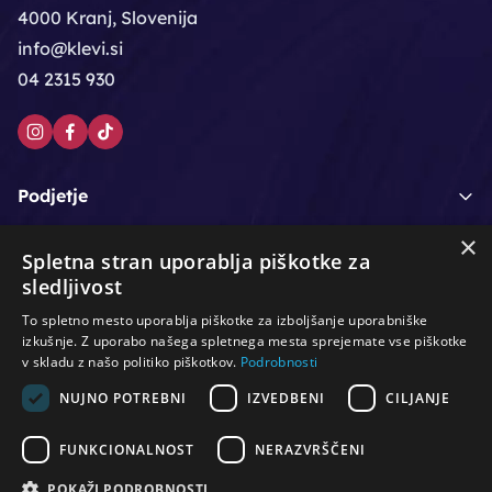
4000 Kranj, Slovenija
info@klevi.si
04 2315 930
Podjetje
×
Moj račun
Spletna stran uporablja piškotke za
sledljivost
Podpora strankam
To spletno mesto uporablja piškotke za izboljšanje uporabniške
izkušnje. Z uporabo našega spletnega mesta sprejemate vse piškotke
v skladu z našo politiko piškotkov.
Podrobnosti
NUJNO POTREBNI
IZVEDBENI
CILJANJE
/
/
/
Lasje & nega las
Roke & nohti
Orodje - kozmetično
/
/
/
Noge & pedikura
Obraz & telo
Depilacijski izdelki
FUNKCIONALNOST
NERAZVRŠČENI
/
/
Oprema za salone
Čistoča & zaščita
Ostalo
POKAŽI PODROBNOSTI