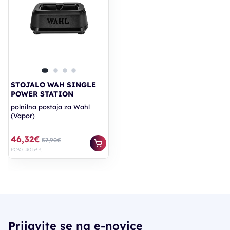
STOJALO WAH SINGLE
POWER STATION
polnilna postaja za Wahl
(Vapor)
46,32€
57,90€
PC30: 40,53 €
Prijavite se na e-novice