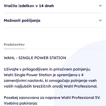
Vračilo izdelkov v 14 dneh
Možnosti pošiljanja
stojalo WAH Single Power Station
Predstavitev
46,32€
57,90€
WAHL - SINGLE POWER STATION
PC30: 40,53€
Uživajte v prilagodljivem in priročnem polnjenju.
Wahl Single Power Station je opremljena s 4
zamenljivimi nastavki, ki omogočajo polnjenje vseh
vaših najljubših brezžičnih orodij Wahl Professional.
Posebej zasnovana za naprave Wahl Professional 5V.
Vsebina pakiranja: