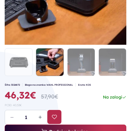
Šifra: 3026872
Blagovna znamka: WAHL PROFESSIONAL
Enota: KOS
46,32€
57,90€
Na zalogi
PC30: 40,53€