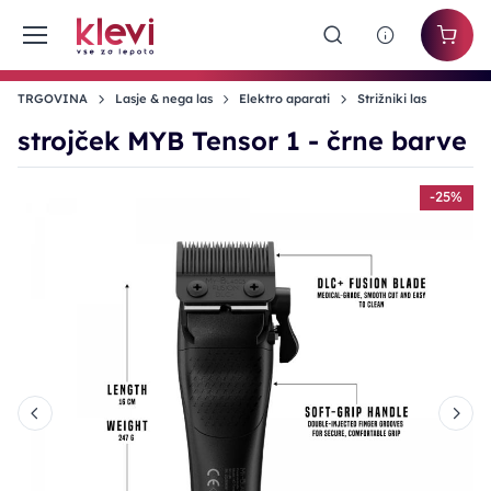
TRGOVINA
Lasje & nega las
Elektro aparati
Strižniki las
strojček MYB Tensor 1 - črne barve
%
-25%