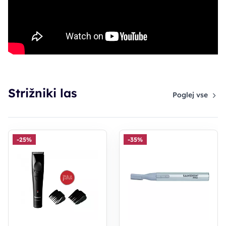
Strižniki las
Poglej vse
-25%
-35%