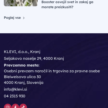
Booster osvojil svet in zakaj ga
morate preizkusiti?
Poglej vse
KLEVI, d.o.o., Kranj
Seljakovo naselje 29, 4000 Kranj
Prevzemno mesto:
Osebni prevzem naročil in trgovina za pravne osebe
Bleiweisova ulica 30
4000 Kranj, Slovenija
info@klevi.si
04 2315 930