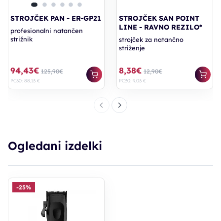
STROJČEK PAN - ER-GP21
STROJČEK SAN POINT
LINE - RAVNO REZILO*
profesionalni natančen
strižnik
strojček za natančno
striženje
94,43€
8,38€
125,90€
12,90€
PC30: 88,13 €
PC30: 9,03 €
Ogledani izdelki
-25%