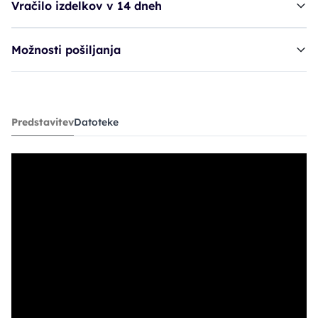
Vračilo izdelkov v 14 dneh
Možnosti pošiljanja
strojček MYB Tensor 1 - črne barve
Predstavitev
Datoteke
247,43€
329,90€
PC30: 230,93€