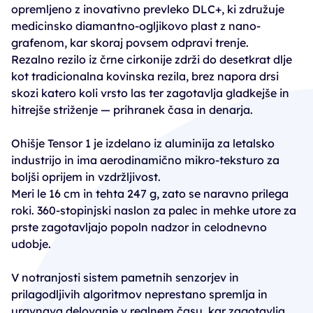
opremljeno z inovativno prevleko DLC+, ki združuje
medicinsko diamantno-ogljikovo plast z nano-
grafenom, kar skoraj povsem odpravi trenje.
Rezalno rezilo iz črne cirkonije zdrži do desetkrat dlje
kot tradicionalna kovinska rezila, brez napora drsi
skozi katero koli vrsto las ter zagotavlja gladkejše in
hitrejše striženje — prihranek časa in denarja.
Ohišje Tensor 1 je izdelano iz aluminija za letalsko
industrijo in ima aerodinamično mikro-teksturo za
boljši oprijem in vzdržljivost.
Meri le 16 cm in tehta 247 g, zato se naravno prilega
roki. 360-stopinjski naslon za palec in mehke utore za
prste zagotavljajo popoln nadzor in celodnevno
udobje.
V notranjosti sistem pametnih senzorjev in
prilagodljivih algoritmov neprestano spremlja in
uravnava delovanje v realnem času, kar zagotavlja