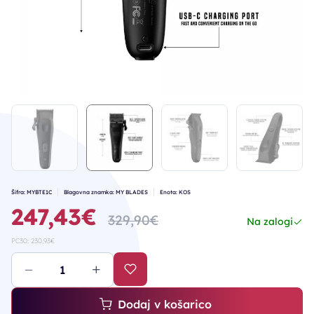
Šifra: MYBTE1C
Blagovna znamka: MY BLADES
Enota: KOS
247,43€
329,90€
Na zalogi
PC30: 230,93€
Dodaj v košarico