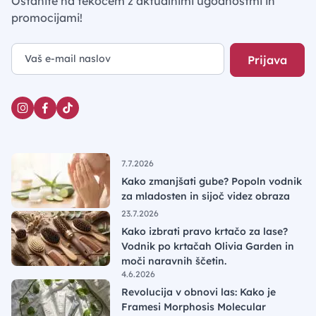
Ostanite na tekočem z aktualnimi ugodnostmi in
promocijami!
Prijava
7.7.2026
Kako zmanjšati gube? Popoln vodnik
za mladosten in sijoč videz obraza
23.7.2026
Kako izbrati pravo krtačo za lase?
Vodnik po krtačah Olivia Garden in
moči naravnih ščetin.
4.6.2026
Revolucija v obnovi las: Kako je
Framesi Morphosis Molecular