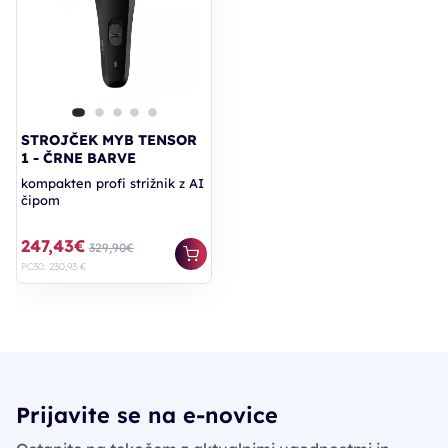
STROJČEK MYB TENSOR
1 - ČRNE BARVE
kompakten profi strižnik z AI
čipom
247,43€
329,90€
PC30: 230,93 €
Prijavite se na e-novice