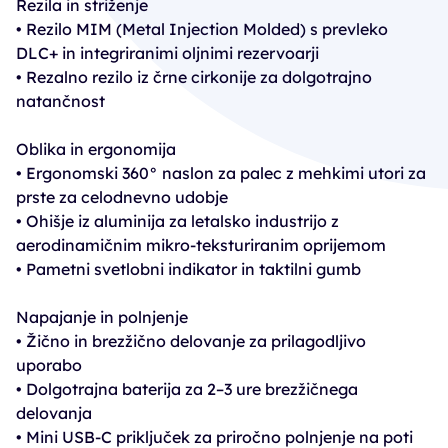
Rezila in striženje
• Rezilo MIM (Metal Injection Molded) s prevleko
DLC+ in integriranimi oljnimi rezervoarji
• Rezalno rezilo iz črne cirkonije za dolgotrajno
natančnost
Oblika in ergonomija
• Ergonomski 360° naslon za palec z mehkimi utori za
prste za celodnevno udobje
• Ohišje iz aluminija za letalsko industrijo z
aerodinamičnim mikro-teksturiranim oprijemom
• Pametni svetlobni indikator in taktilni gumb
Napajanje in polnjenje
• Žično in brezžično delovanje za prilagodljivo
uporabo
• Dolgotrajna baterija za 2–3 ure brezžičnega
delovanja
• Mini USB-C priključek za priročno polnjenje na poti