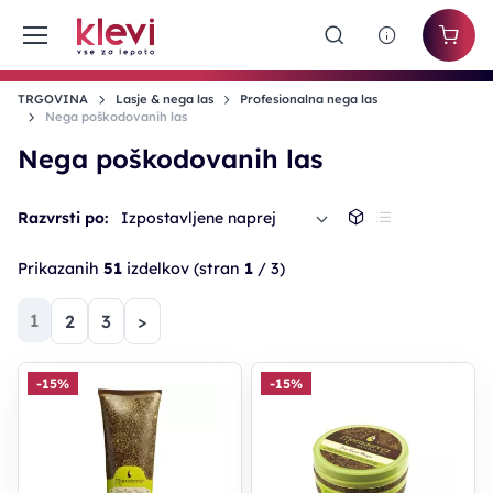
TRGOVINA
Lasje & nega las
Profesionalna nega las
Nega poškodovanih las
Nega poškodovanih las
Razvrsti po:
Izpostavljene naprej
Prikazanih
51
izdelkov
(stran
1
/ 3)
(trenutna)
1
2
3
>
-15%
-15%