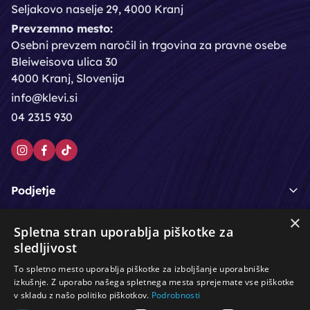
Seljakovo naselje 29, 4000 Kranj
Prevzemno mesto:
Osebni prevzem naročil in trgovina za pravne osebe
Bleiweisova ulica 30
4000 Kranj, Slovenija
info@klevi.si
04 2315 930
Podjetje
×
Moj račun
Spletna stran uporablja piškotke za
sledljivost
Podpora strankam
To spletno mesto uporablja piškotke za izboljšanje uporabniške
izkušnje. Z uporabo našega spletnega mesta sprejemate vse piškotke
v skladu z našo politiko piškotkov.
Podrobnosti