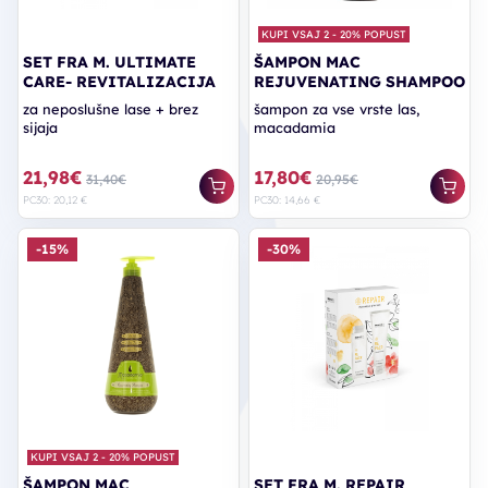
KUPI VSAJ 2 - 20% POPUST
SET FRA M. ULTIMATE
ŠAMPON MAC
CARE- REVITALIZACIJA
REJUVENATING SHAMPOO
za neposlušne lase + brez
šampon za vse vrste las,
sijaja
macadamia
21,98€
17,80€
31,40€
20,95€
PC30: 20,12 €
PC30: 14,66 €
-15%
-30%
KUPI VSAJ 2 - 20% POPUST
ŠAMPON MAC
SET FRA M. REPAIR