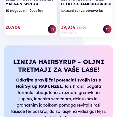
MASKA V SPREJU
ELIXIR+SHAMPOO+BRUSH
10 negovalnih čudežev
luksuzni set za obnovo las
20,90€
39,83€
56,90€
PC30: 36,99 €
LINIJA HAIRSYRUP - OLJNI
TRETMAJI ZA VAŠE LASE!
Odkrijte pravljični potencial svojih las s
HairSyrup RAPUNZEL.
Ta s hranili bogata
formula, obogatena z rožnato grenivkino
lupino, lanenim semenom, ricinusom in
granatnim jabolkom pomaga revitalizirati
lasišče ter poskrbi, da so lasje na videz gostejši,