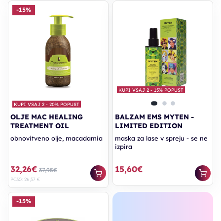
-15%
KUPI VSAJ 2 - 15% POPUST
KUPI VSAJ 2 - 20% POPUST
OLJE MAC HEALING
BALZAM EMS MYTEN -
TREATMENT OIL
LIMITED EDITION
obnovitveno olje, macadamia
maska za lase v spreju - se ne
izpira
32,26€
15,60€
37,95€
PC30: 26,57 €
-15%