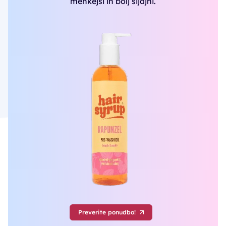
mehkejši in bolj sijajni.
Preverite ponudbo!