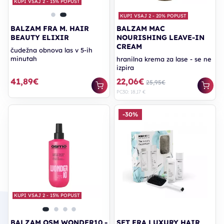
KUPI VSAJ 2 - 15% POPUST
KUPI VSAJ 2 - 20% POPUST
BALZAM FRA M. HAIR
BALZAM MAC
BEAUTY ELIXIR
NOURISHING LEAVE-IN
CREAM
čudežna obnova las v 5-ih
minutah
hranilna krema za lase - se ne
izpira
41,89€
22,06€
25,95€
PC30: 18,17 €
-30%
KUPI VSAJ 2 - 15% POPUST
BALZAM OSM WONDER10 -
SET FRA LUXURY HAIR