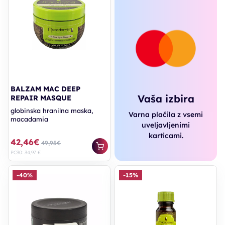
BALZAM MAC DEEP
Vaša izbira
REPAIR MASQUE
globinska hranilna maska,
Varna plačila z vsemi
macadamia
uveljavljenimi
karticami.
42,46€
49,95€
PC30: 34,97 €
-40%
-15%