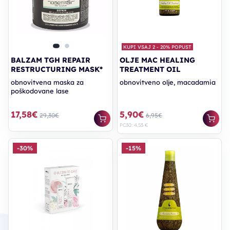
KUPI VSAJ 2 - 20% POPUST
BALZAM TGH REPAIR
OLJE MAC HEALING
RESTRUCTURING MASK*
TREATMENT OIL
obnovitvena maska za
obnovitveno olje, macadamia
poškodovane lase
17,58€
5,90€
29,30€
6,95€
PC30: 4,53 €
-30%
-15%