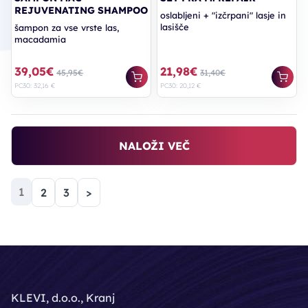
REJUVENATING SHAMPOO
oslabljeni + "izčrpani" lasje in
lasišče
šampon za vse vrste las,
macadamia
39,05€
21,98€
45,95€
31,40€
PC30: 32,16 €
PC30: 20,12 €
NALOŽI VEČ
(trenutna)
1
2
3
>
KLEVI, d.o.o., Kranj