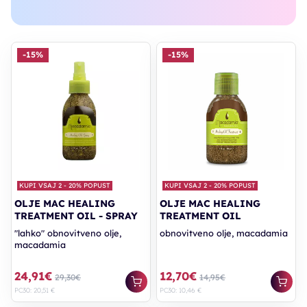
-15%
-15%
KUPI VSAJ 2 - 20% POPUST
KUPI VSAJ 2 - 20% POPUST
OLJE MAC HEALING
OLJE MAC HEALING
TREATMENT OIL - SPRAY
TREATMENT OIL
"lahko" obnovitveno olje,
obnovitveno olje, macadamia
macadamia
24,91€
12,70€
29,30€
14,95€
PC30: 20,51 €
PC30: 10,46 €