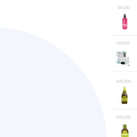
061100
K00455
MAC204
MAC202