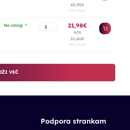
45,95€
PC30: 32,16 €
21,98€
Na zalogi
KOS
31,40€
PC30: 20,12 €
OŽI VEČ
Podpora strankam