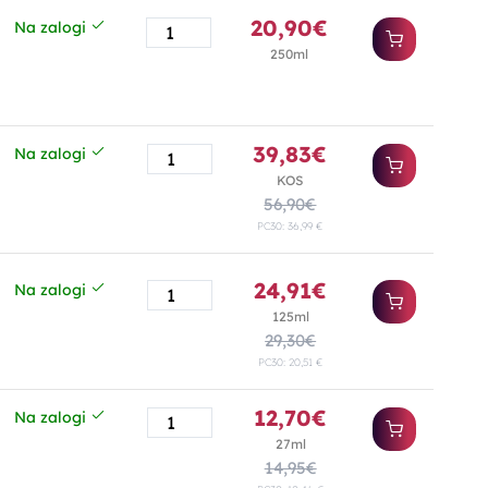
20,90€
Na zalogi
250ml
39,83€
Na zalogi
KOS
56,90€
PC30: 36,99 €
24,91€
Na zalogi
125ml
29,30€
PC30: 20,51 €
12,70€
Na zalogi
27ml
14,95€