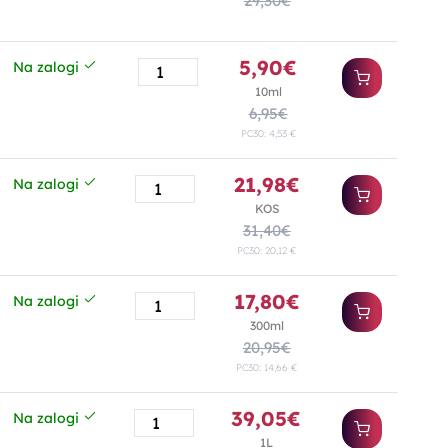
29,30€
5,90€
Na zalogi
10ml
6,95€
PC30: 4,53 €
21,98€
Na zalogi
KOS
31,40€
PC30: 20,12 €
17,80€
Na zalogi
300ml
20,95€
PC30: 14,66 €
39,05€
Na zalogi
1L