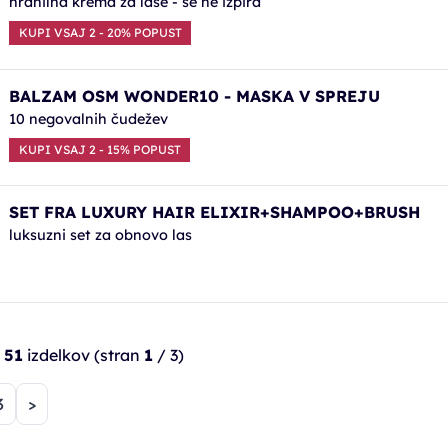
hranilna krema za lase - se ne izpira
KUPI VSAJ 2 - 20% POPUST
BALZAM OSM WONDER10 - MASKA V SPREJU
10 negovalnih čudežev
KUPI VSAJ 2 - 15% POPUST
SET FRA LUXURY HAIR ELIXIR+SHAMPOO+BRUSH
luksuzni set za obnovo las
h
51
izdelkov
(stran
1
/ 3)
na)
3
>