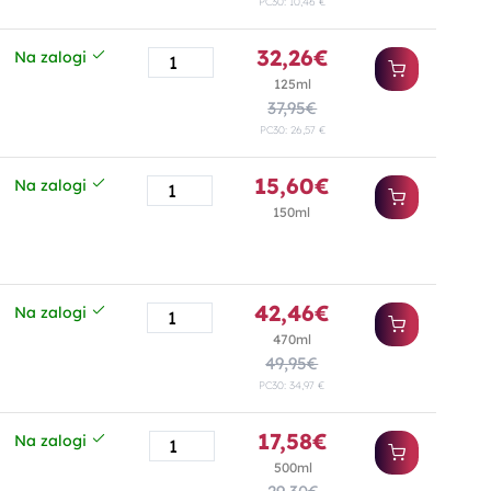
PC30: 10,46 €
32,26€
Na zalogi
125ml
37,95€
PC30: 26,57 €
15,60€
Na zalogi
150ml
42,46€
Na zalogi
470ml
49,95€
PC30: 34,97 €
17,58€
Na zalogi
500ml