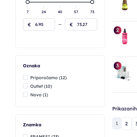
7
24
40
57
73
€
€
2
3
Oznaka
Priporočamo (12)
Outlet (10)
Novo (1)
Prikazani
(trenut
1
2
Znamka
FRAMESI (23)