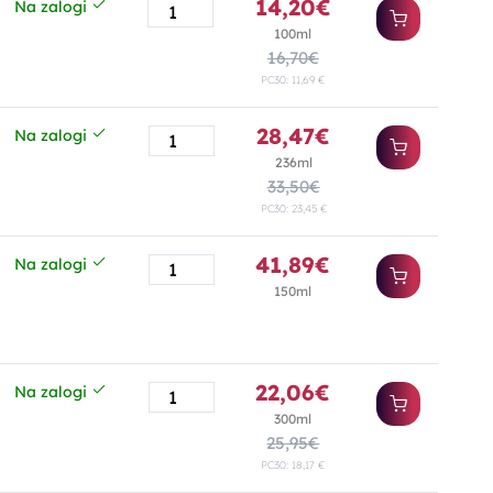
14,20€
Na zalogi
100ml
16,70€
PC30: 11,69 €
28,47€
Na zalogi
236ml
33,50€
PC30: 23,45 €
41,89€
Na zalogi
150ml
22,06€
Na zalogi
300ml
25,95€
PC30: 18,17 €