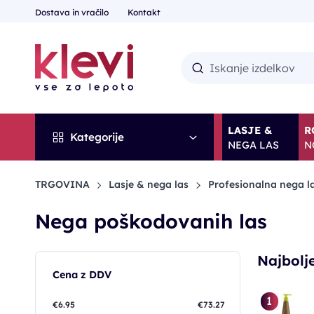
Dostava in vračilo
Kontakt
LASJE &
R
Kategorije
NEGA LAS
N
TRGOVINA
Lasje & nega las
Profesionalna nega l
Nega poškodovanih las
Najbolje
Cena z DDV
1
€6.95
€73.27