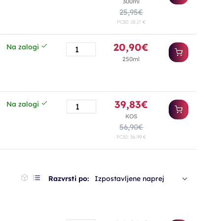
300ml
25,95€
PC30: 18,17 €
20,90€
Na zalogi
250ml
39,83€
Na zalogi
KOS
56,90€
PC30: 36,99 €
Razvrsti po:
Izpostavljene naprej