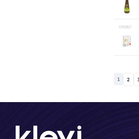
G95817
(trenut
1
2