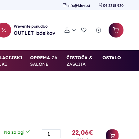
info@klevi.si
04 2315 930
Preverite ponudbo
Moj račun
Seznam želja
OUTLET izdelkov
LACIJSKI
OPREMA
ZA
ČISTOČA &
OSTALO
LKI
SALONE
ZAŠČITA
22,06€
Na zalogi