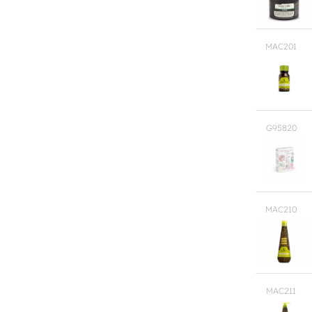
MAC201
G95820
MAC210
MAC211