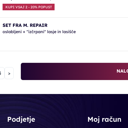
KUPI VSAJ 2 - 20% POPUST
SET FRA M. REPAIR
oslabljeni + "izčrpani" lasje in lasišče
NAL
na)
3
>
Podjetje
Moj račun