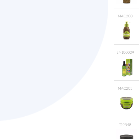
MAC200
EMI00009
MAC205
T19548