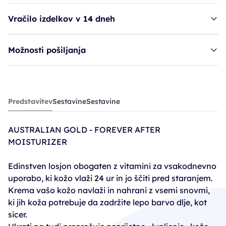
Vračilo izdelkov v 14 dneh
Možnosti pošiljanja
losjon AUG Forever After Moisturizer
Predstavitev
Sestavine
Sestavine
38,91€
AUSTRALIAN GOLD - FOREVER AFTER
MOISTURIZER
Edinstven losjon obogaten z vitamini za vsakodnevno
uporabo, ki kožo vlaži 24 ur in jo ščiti pred staranjem.
Krema vašo kožo navlaži in nahrani z vsemi snovmi,
ki jih koža potrebuje da zadržite lepo barvo dlje, kot
sicer.