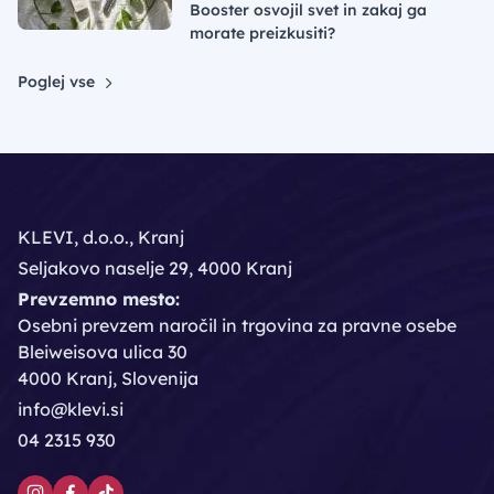
Booster osvojil svet in zakaj ga
morate preizkusiti?
Poglej vse
KLEVI, d.o.o., Kranj
Seljakovo naselje 29, 4000 Kranj
Prevzemno mesto:
Osebni prevzem naročil in trgovina za pravne osebe
Bleiweisova ulica 30
4000 Kranj, Slovenija
info@klevi.si
04 2315 930