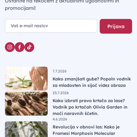
Ostanite na tekočem z aktualnimi ugodnostmi in
promocijami!
Prijava
7.7.2026
Kako zmanjšati gube? Popoln vodnik
za mladosten in sijoč videz obraza
23.7.2026
Kako izbrati pravo krtačo za lase?
Vodnik po krtačah Olivia Garden in
moči naravnih ščetin.
4.6.2026
Revolucija v obnovi las: Kako je
Framesi Morphosis Molecular