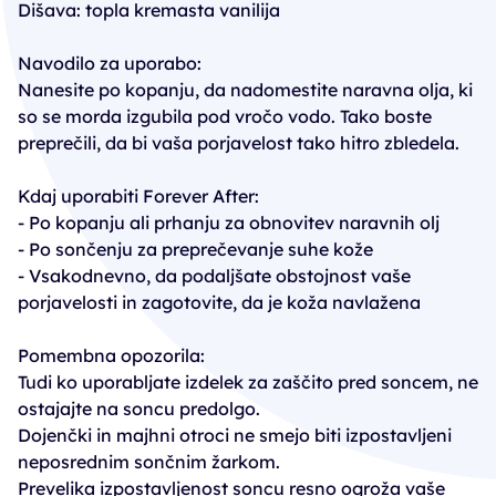
Dišava: topla kremasta vanilija
Navodilo za uporabo:
Nanesite po kopanju, da nadomestite naravna olja, ki
so se morda izgubila pod vročo vodo. Tako boste
preprečili, da bi vaša porjavelost tako hitro zbledela.
Kdaj uporabiti Forever After:
- Po kopanju ali prhanju za obnovitev naravnih olj
- Po sončenju za preprečevanje suhe kože
- Vsakodnevno, da podaljšate obstojnost vaše
porjavelosti in zagotovite, da je koža navlažena
Pomembna opozorila:
Tudi ko uporabljate izdelek za zaščito pred soncem, ne
ostajajte na soncu predolgo.
Dojenčki in majhni otroci ne smejo biti izpostavljeni
neposrednim sončnim žarkom.
Prevelika izpostavljenost soncu resno ogroža vaše