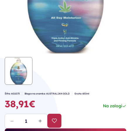
Šifra: AG1073
Blagovna znamka: AUSTRALIAN GOLD
Enota: 650ml
38,91€
Na zalogi