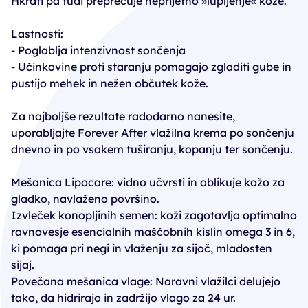
Hkrati pa tudi preprečuje neprijetno »lupljenje« kože.
Lastnosti:
- Poglablja intenzivnost sončenja
- Učinkovine proti staranju pomagajo zgladiti gube in
pustijo mehek in nežen občutek kože.
Za najboljše rezultate radodarno nanesite,
uporabljajte Forever After vlažilna krema po sončenju
dnevno in po vsakem tuširanju, kopanju ter sončenju.
Mešanica Lipocare: vidno učvrsti in oblikuje kožo za
gladko, navlaženo površino.
Izvleček konopljinih semen: koži zagotavlja optimalno
ravnovesje esencialnih maščobnih kislin omega 3 in 6,
ki pomaga pri negi in vlaženju za sijoč, mladosten
sijaj.
Povečana mešanica vlage: Naravni vlažilci delujejo
tako, da hidrirajo in zadržijo vlago za 24 ur.