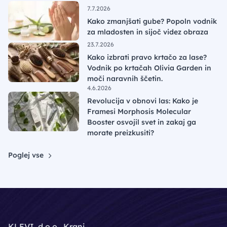
7.7.2026
Kako zmanjšati gube? Popoln vodnik
za mladosten in sijoč videz obraza
23.7.2026
Kako izbrati pravo krtačo za lase?
Vodnik po krtačah Olivia Garden in
moči naravnih ščetin.
4.6.2026
Revolucija v obnovi las: Kako je
Framesi Morphosis Molecular
Booster osvojil svet in zakaj ga
morate preizkusiti?
Poglej vse
KLEVI, d.o.o., Kranj