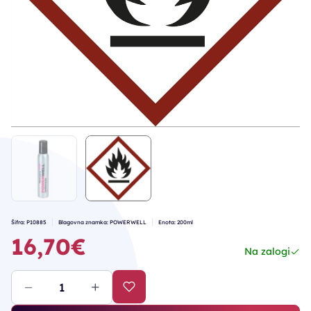
Šifra: P10885
Blagovna znamka: POWERWELL
Enota: 200ml
16,70€
Na zalogi