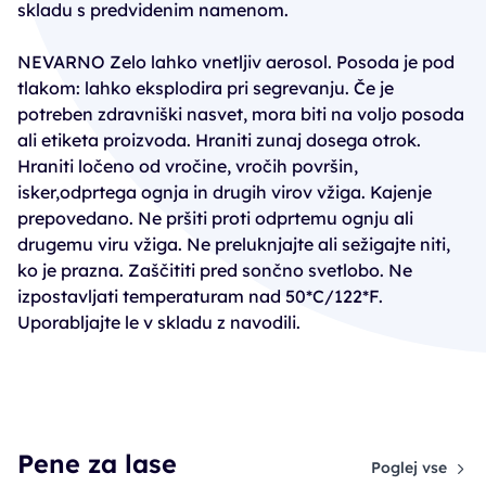
skladu s predvidenim namenom.
NEVARNO Zelo lahko vnetljiv aerosol. Posoda je pod
tlakom: lahko eksplodira pri segrevanju. Če je
potreben zdravniški nasvet, mora biti na voljo posoda
ali etiketa proizvoda. Hraniti zunaj dosega otrok.
Hraniti ločeno od vročine, vročih površin,
isker,odprtega ognja in drugih virov vžiga. Kajenje
prepovedano. Ne pršiti proti odprtemu ognju ali
drugemu viru vžiga. Ne preluknjajte ali sežigajte niti,
ko je prazna. Zaščititi pred sončno svetlobo. Ne
izpostavljati temperaturam nad 50*C/122*F.
Uporabljajte le v skladu z navodili.
Pene za lase
Poglej vse