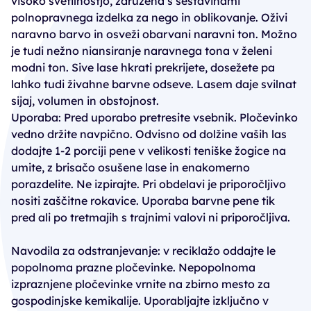
visoko svetilnostjo, združena s sestavinami
polnopravnega izdelka za nego in oblikovanje. Oživi
naravno barvo in osveži obarvani naravni ton. Možno
je tudi nežno niansiranje naravnega tona v želeni
modni ton. Sive lase hkrati prekrijete, dosežete pa
lahko tudi živahne barvne odseve. Lasem daje svilnat
sijaj, volumen in obstojnost.
Uporaba: Pred uporabo pretresite vsebnik. Pločevinko
vedno držite navpično. Odvisno od dolžine vaših las
dodajte 1-2 porciji pene v velikosti teniške žogice na
umite, z brisačo osušene lase in enakomerno
porazdelite. Ne izpirajte. Pri obdelavi je priporočljivo
nositi zaščitne rokavice. Uporaba barvne pene tik
pred ali po tretmajih s trajnimi valovi ni priporočljiva.
Navodila za odstranjevanje: v reciklažo oddajte le
popolnoma prazne pločevinke. Nepopolnoma
izpraznjene pločevinke vrnite na zbirno mesto za
gospodinjske kemikalije. Uporabljajte izključno v