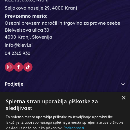
Seljakovo naselje 29, 4000 Kranj
Prevzemno mesto:
Osebni prevzem naročil in trgovina za pravne osebe
Bleiweisova ulica 30
4000 Kranj, Slovenija
info@klevi.si
04 2315 930
Podjetje
×
Moj račun
Spletna stran uporablja piškotke za
sledljivost
Podpora strankam
To spletno mesto uporablja piškotke za izboljšanje uporabniške
izkušnje. Z uporabo našega spletnega mesta sprejemate vse piškotke
v skladu z našo politiko piškotkov.
Podrobnosti