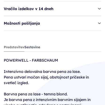
Vračilo izdelkov v 14 dneh
Možnosti pošiljanja
pena POW Farbschaum - Dunkelblond
Predstavitev
Sestavine
16,70€
POWERWELL - FARBSCHAUM
Intenzivno delovalna barvna pena za lase.
Pena ustvari močan sijaj, obstojnost pričeske in
svetleč izgled.
Barvna pena za lase - temna blond.
Je barvna pena z intenzivnim barvnim sijajem in