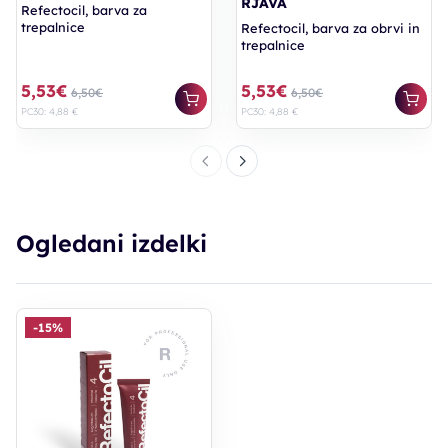
RJAVA
Refectocil, barva za
trepalnice
Refectocil, barva za obrvi in
trepalnice
5,53€
5,53€
6,50€
6,50€
PC30: 4,88 €
PC30: 4,88 €
Ogledani izdelki
-15%