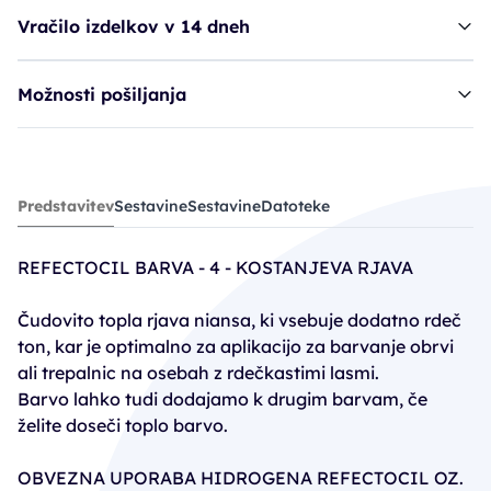
Vračilo izdelkov v 14 dneh
Možnosti pošiljanja
4 REF barva - kostanjeva
Predstavitev
Sestavine
Sestavine
Datoteke
5,53€
6,50€
REFECTOCIL BARVA - 4 - KOSTANJEVA RJAVA
PC30: 4,88€
Čudovito topla rjava niansa, ki vsebuje dodatno rdeč
ton, kar je optimalno za aplikacijo za barvanje obrvi
ali trepalnic na osebah z rdečkastimi lasmi.
Barvo lahko tudi dodajamo k drugim barvam, če
želite doseči toplo barvo.
OBVEZNA UPORABA HIDROGENA REFECTOCIL OZ.