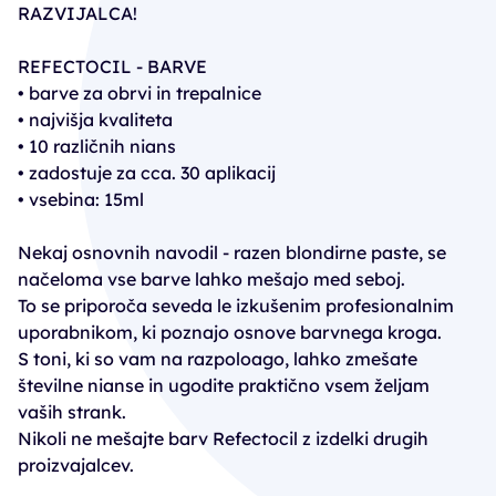
RAZVIJALCA!
REFECTOCIL - BARVE
• barve za obrvi in trepalnice
• najvišja kvaliteta
• 10 različnih nians
• zadostuje za cca. 30 aplikacij
• vsebina: 15ml
Nekaj osnovnih navodil - razen blondirne paste, se
načeloma vse barve lahko mešajo med seboj.
To se priporoča seveda le izkušenim profesionalnim
uporabnikom, ki poznajo osnove barvnega kroga.
S toni, ki so vam na razpoloago, lahko zmešate
številne nianse in ugodite praktično vsem željam
vaših strank.
Nikoli ne mešajte barv Refectocil z izdelki drugih
proizvajalcev.