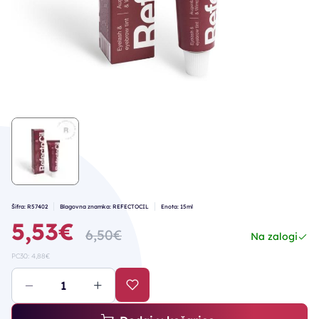
Šifra: R57402
Blagovna znamka: REFECTOCIL
Enota: 15ml
5,53€
6,50€
Na zalogi
PC30: 4,88€