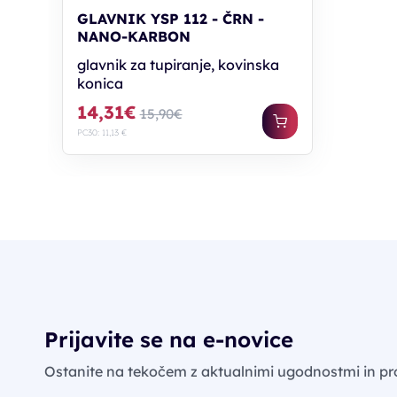
GLAVNIK YSP 112 - ČRN -
NANO-KARBON
glavnik za tupiranje, kovinska
konica
14,31€
15,90€
PC30: 11,13 €
Prijavite se na e-novice
Ostanite na tekočem z aktualnimi ugodnostmi in pr