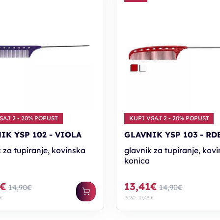
SAJ 2 - 20% POPUST
KUPI VSAJ 2 - 20% POPUST
IK YSP 102 - VIOLA
GLAVNIK YSP 103 - RD
 za tupiranje, kovinska
glavnik za tupiranje, kov
konica
1€
13,41€
14,90€
14,90€
 €
PC30: 10,43 €