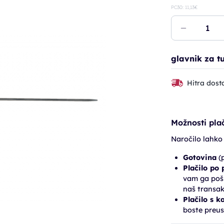
PC30: 11,13€
glavnik za t
Hitra dost
Možnosti plač
Naročilo lahko
Gotovina
(p
Plačilo po
vam ga pošl
naš transak
Plačilo s k
boste preus