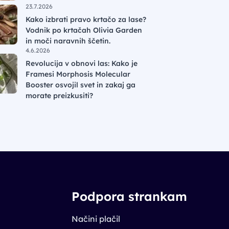
23.7.2026
Kako izbrati pravo krtačo za lase?
Vodnik po krtačah Olivia Garden
in moči naravnih ščetin.
4.6.2026
Revolucija v obnovi las: Kako je
Framesi Morphosis Molecular
Booster osvojil svet in zakaj ga
morate preizkusiti?
Podpora strankam
Načini plačil