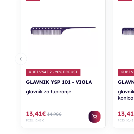
KUPI VSAJ 2 - 20% POPUST
KUPI V
GLAVNIK YSP 101 - VIOLA
GLAVN
glavnik za tupiranje
glavnik
konica
13,41€
13,4
14,90€
PC30: 10,43 €
PC30: 10,43