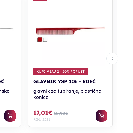
GL
naj
17
PC30: 
KUPI VSAJ 2 - 20% POPUST
EČ
GLAVNIK YSP 106 - RDEČ
inska
glavnik za tupiranje, plastična
konica
17,01€
18,90€
PC30: 13,22 €