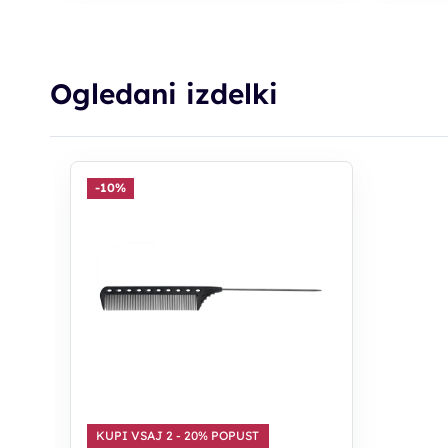
Ogledani izdelki
-10%
KUPI VSAJ 2 - 20% POPUST