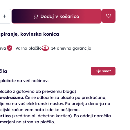
Dodaj v košarico
upiranje, kovinska konica
ava
Varno plačilo
14 dnevna garancija
ila
Kje smo?
 plačate na več načinov:
lačilo z gotovino ob prevzemu blaga)
 predračunu
. Če se odločite za plačilo po predračunu,
jemo na vaš elektronski naslov. Po prejetju denarja na
cijski račun vam nato izdelke pošljemo.
artico
(kreditna ali debetna kartica). Po oddaji naročila
merjeni na stran za plačilo.