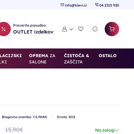
info@klevi.si
04 2315 930
Preverite ponudbo
Moj račun
Seznam želja
OUTLET izdelkov
LACIJSKI
OPREMA
ZA
ČISTOČA &
OSTALO
LKI
SALONE
ZAŠČITA
Blagovna znamka: Y.S.PARK
Enota: KOS
€
15,90€
Na zalogi