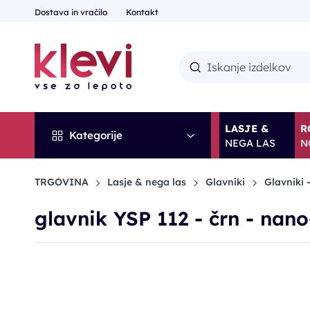
Dostava in vračilo
Kontakt
LASJE &
R
Kategorije
NEGA LAS
N
TRGOVINA
Lasje & nega las
Glavniki
Glavniki -
glavnik YSP 112 - črn - nan