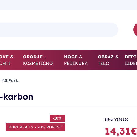
OKE &
ORODJE -
NOGE &
OBRAZ &
DEPI
OHTI
KOZMETIČNO
PEDIKURA
TELO
IZDE
 Y.S.Park
o-karbon
-10%
Šifra: YSP112C
KUPI VSAJ 2 - 20% POPUST
14,31