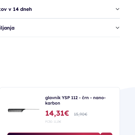
kov v 14 dneh
ljanja
glavnik YSP 112 - črn - nano-
karbon
14,31€
15,90€
PC30: 11,13€