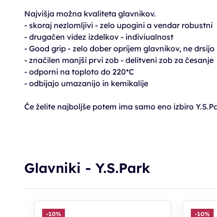
Najvišja možna kvaliteta glavnikov.
- skoraj nezlomljivi - zelo upogini a vendar robustni
- drugačen videz izdelkov - indiviualnost
- Good grip - zelo dober oprijem glavnikov, ne drsijo
- značilen manjši prvi zob - delitveni zob za česanje
- odporni na toploto do 220*C
- odbijajo umazanijo in kemikalije
Če želite najboljše potem ima samo eno izbiro Y.S.Pa
Glavniki - Y.S.Park
-10%
-10%