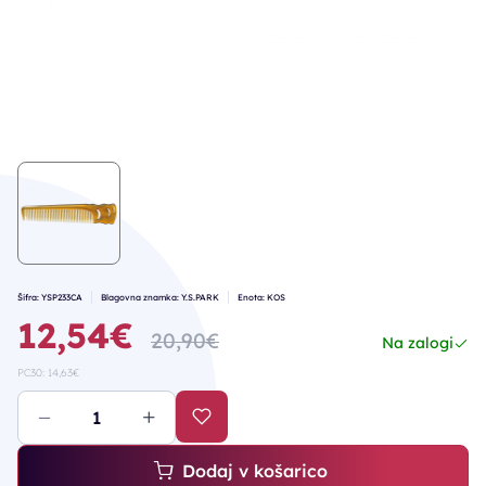
Šifra: YSP233CA
Blagovna znamka: Y.S.PARK
Enota: KOS
12,54€
20,90€
Na zalogi
PC30: 14,63€
Dodaj v košarico