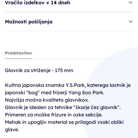
Vračilo izdelkov v 14 dneh
Možnosti pošiljanja
glavnik YSP 233 - camel*
Predstavitev
12,54€
20,90€
Glavnik za striženje - 175 mm
PC30: 14,63€
Kultna japonska znamka Y.S.Park, katerega lastnik je
japonski "bog" med frizerji Yang Soo Park.
Najvišja možna kvaliteta glavnikov.
Glavnik je idealen za tehnike "škarje čez glavnik".
Primeren za moške frizure in ozke sekcije.
Mehak in upogljiv material se prilagodi vsaki obliki
glave.