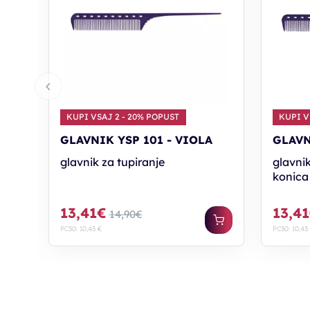
KUPI VSAJ 2 - 20% POPUST
KUPI V
GLAVNIK YSP 101 - VIOLA
GLAVN
glavnik za tupiranje
glavnik
konica
13,41€
13,4
14,90€
PC30: 10,43 €
PC30: 10,43