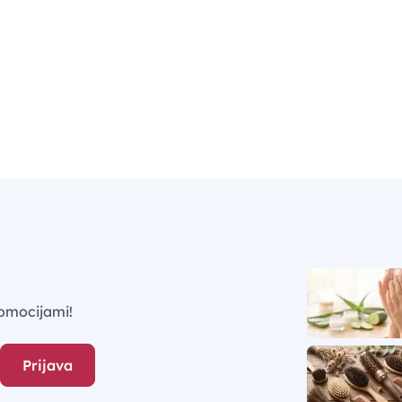
omocijami!
Prijava