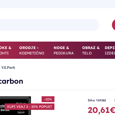
OKE &
ORODJE -
NOGE &
OBRAZ &
DEPI
OHTI
KOZMETIČNO
PEDIKURA
TELO
IZDE
 Y.S.Park
 carbon
-10%
Šifra: YSP282
KUPI VSAJ 2 - 20% POPUST
20,61