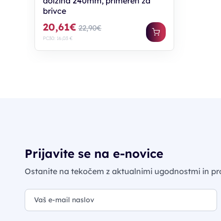
dolžina 240mm, primeren za
brivce
20,61€
22,90€
PC30: 16,03 €
Prijavite se na e-novice
Ostanite na tekočem z aktualnimi ugodnostmi in pr