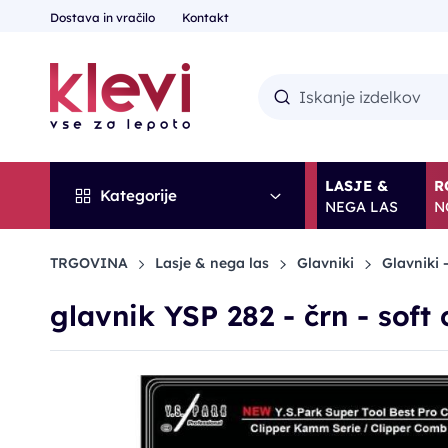
Dostava in vračilo
Kontakt
LASJE &
R
Kategorije
NEGA LAS
N
TRGOVINA
Lasje & nega las
Glavniki
Glavniki -
glavnik YSP 282 - črn - soft
-10%
POPUST