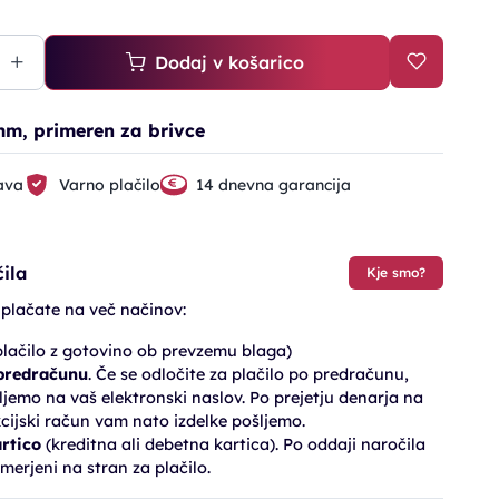
Dodaj v košarico
m, primeren za brivce
ava
Varno plačilo
14 dnevna garancija
ila
Kje smo?
 plačate na več načinov:
lačilo z gotovino ob prevzemu blaga)
 predračunu
. Če se odločite za plačilo po predračunu,
jemo na vaš elektronski naslov. Po prejetju denarja na
cijski račun vam nato izdelke pošljemo.
artico
(kreditna ali debetna kartica). Po oddaji naročila
merjeni na stran za plačilo.