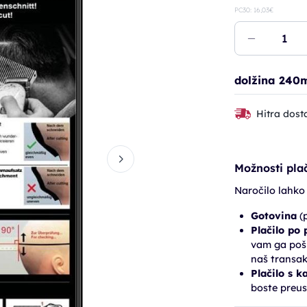
PC30: 16,03€
dolžina 240m
Hitra dost
Možnosti plač
Naročilo lahko
Gotovina
(p
Plačilo po
vam ga pošl
naš transak
Plačilo s k
boste preus