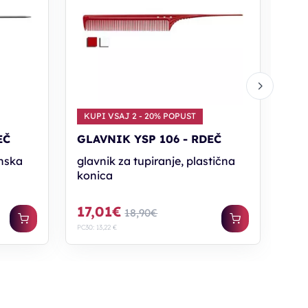
naj
17
PC30: 
KUPI VSAJ 2 - 20% POPUST
EČ
GLAVNIK YSP 106 - RDEČ
inska
glavnik za tupiranje, plastična
konica
17,01€
18,90€
PC30: 13,22 €