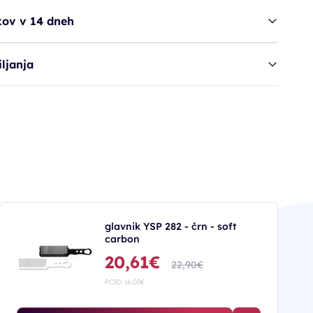
kov v 14 dneh
ljanja
glavnik YSP 282 - črn - soft
carbon
20,61€
22,90€
PC30: 16,03€