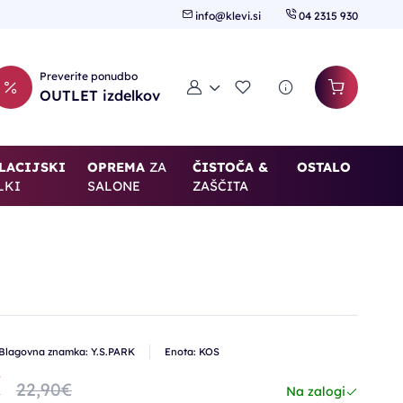
info@klevi.si
04 2315 930
Preverite ponudbo
Moj račun
Seznam želja
OUTLET izdelkov
LACIJSKI
OPREMA
ZA
ČISTOČA &
OSTALO
LKI
SALONE
ZAŠČITA
Blagovna znamka: Y.S.PARK
Enota: KOS
€
22,90€
Na zalogi