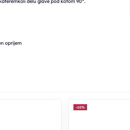
kateremkoli delu glave pod kotom 90°.
en oprijem
-10%