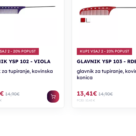
SAJ 2 - 20% POPUST
KUPI VSAJ 2 - 20% POPUST
IK YSP 102 - VIOLA
GLAVNIK YSP 103 - RD
 za tupiranje, kovinska
glavnik za tupiranje, kov
konica
1€
13,41€
14,90€
14,90€
 €
PC30: 10,43 €