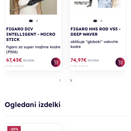
FIGARO DIV
FIGARO HHS ROD VS5 -
INTELLIGENT - MICRO
DEEP WAVER
STICK
oblikuje "globoki" valovite
kodre
figaro za super majhne kodre
(P306)
67,43€
74,97€
89,90€
99,95€
PC30: 62,93 €
PC30: 69,97 €
Ogledani izdelki
-25%