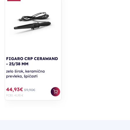
FIGARO CRP CERAWAND
- 25/38 MM
zelo širok, keramična
prevleka, špičasti
44,93€
59,90€
PC30: 41,93 €