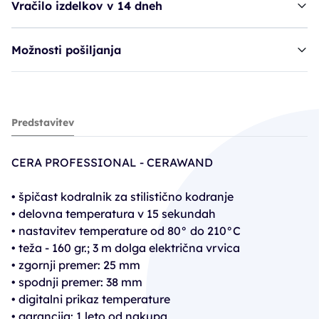
Vračilo izdelkov v 14 dneh
Možnosti pošiljanja
figaro CRP CeraWand - 25/38 mm
Predstavitev
44,93€
59,90€
CERA PROFESSIONAL - CERAWAND
PC30: 41,93€
• špičast kodralnik za stilistično kodranje
• delovna temperatura v 15 sekundah
• nastavitev temperature od 80° do 210°C
• teža - 160 gr.; 3 m dolga električna vrvica
• zgornji premer: 25 mm
• spodnji premer: 38 mm
• digitalni prikaz temperature
• garancija: 1 leto od nakupa