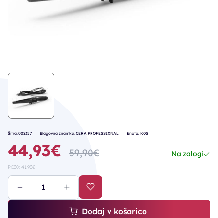
Šifra: 002357
Blagovna znamka: CERA PROFESSIONAL
Enota: KOS
44,93€
59,90€
Na zalogi
PC30: 41,93€
Dodaj v košarico