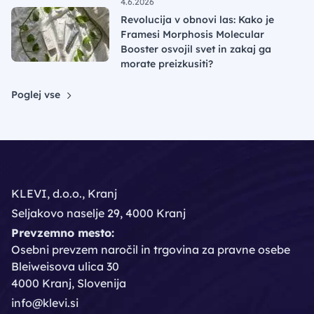
4.6.2026
Revolucija v obnovi las: Kako je
Framesi Morphosis Molecular
Booster osvojil svet in zakaj ga
morate preizkusiti?
Poglej vse
KLEVI, d.o.o., Kranj
Seljakovo naselje 29, 4000 Kranj
Prevzemno mesto:
Osebni prevzem naročil in trgovina za pravne osebe
Bleiweisova ulica 30
4000 Kranj, Slovenija
info@klevi.si