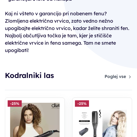
Kaj ni všteto v garancijo pri nobenem fenu?
Zlomljena električna vrvica, zato vedno nežno
upogibajte električno vrvico, kadar želite shraniti fen.
Najbolj občutljiva točka je tam, kjer je stičišče
električne vrvice in fena samega. Tam ne smete
upogibati!
Kodralniki las
Poglej vse
-25%
-25%