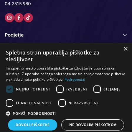
04 2315 930
Podjetje
×
Moj račun
Spletna stran uporablja piškotke za
sledljivost
Podpora strankam
To spletno mesto uporablja piškotke za izboljšanje uporabniške
izkušnje. Z uporabo našega spletnega mesta sprejemate vse piškotke
v skladu z našo politiko piškotkov.
Podrobnosti
NUJNO POTREBNI
IZVEDBENI
CILJANJE
/
/
/
Lasje & nega las
Roke & nohti
Orodje - kozmetično
/
/
/
Noge & pedikura
Obraz & telo
Depilacijski izdelki
FUNKCIONALNOST
NERAZVRŠČENI
/
/
Oprema za salone
Čistoča & zaščita
Ostalo
POKAŽI PODROBNOSTI
DOVOLI PIŠKOTKE
NE DOVOLIM PIŠKOTKOV
© Vse pravice pridržane. Produkcija:
PNV d.o.o.