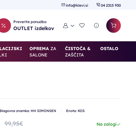
info@klevi.si
04 2315 930
Preverite ponudbo
Moj račun
Seznam želja
OUTLET izdelkov
LACIJSKI
OPREMA
ZA
ČISTOČA &
OSTALO
LKI
SALONE
ZAŠČITA
Blagovna znamka: HH SIMONSEN
Enota: KOS
99,95€
Na zalogi