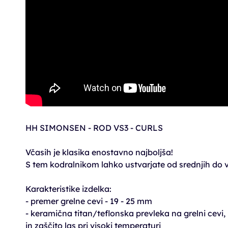
HH SIMONSEN - ROD VS3 - CURLS
Včasih je klasika enostavno najboljša!
S tem kodralnikom lahko ustvarjate od srednjih do v
Karakteristike izdelka:
- premer grelne cevi - 19 - 25 mm
- keramična titan/teflonska prevleka na grelni cevi,
in zaščito las pri visoki temperaturi