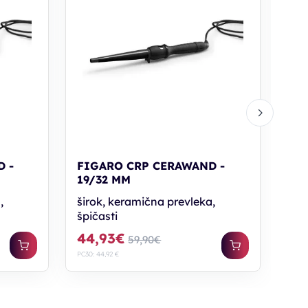
FI
25
zel
špi
44
PC30: 
 -
FIGARO CRP CERAWAND -
19/32 MM
,
širok, keramična prevleka,
špičasti
44,93€
59,90€
PC30: 44,92 €