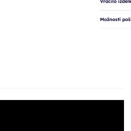
Vračilo izdel
Možnosti poši