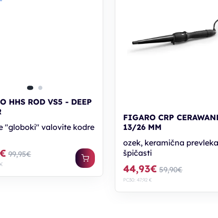
O HHS ROD VS5 - DEEP
R
FIGARO CRP CERAWAND
e "globoki" valovite kodre
13/26 MM
ozek, keramična prevleka
7€
špičasti
99,95€
 €
44,93€
59,90€
PC30: 47,92 €