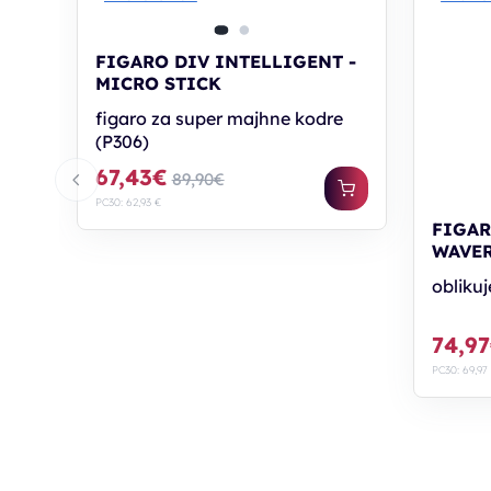
FIGARO DIV INTELLIGENT -
MICRO STICK
figaro za super majhne kodre
(P306)
67,43€
89,90€
PC30: 62,93 €
FIGAR
WAVE
oblikuj
74,9
PC30: 69,97