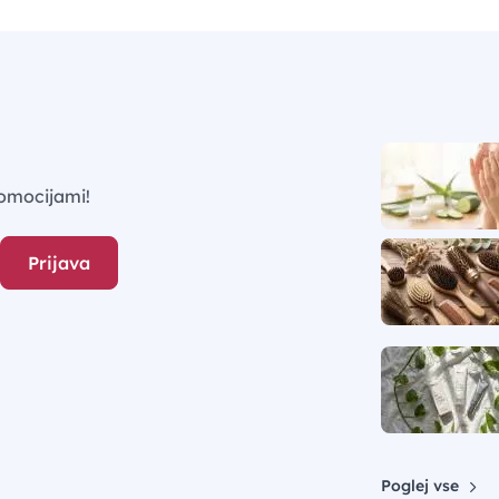
omocijami!
Prijava
Poglej vse