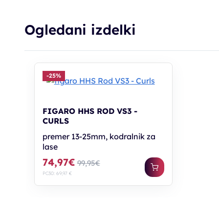
Ogledani izdelki
-25%
FIGARO HHS ROD VS3 -
CURLS
premer 13-25mm, kodralnik za
lase
74,97€
99,95€
PC30: 69,97 €