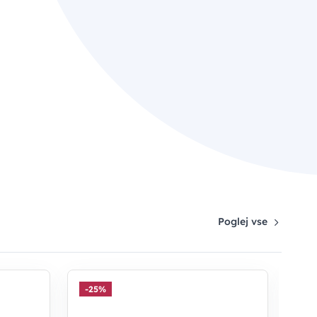
Poglej vse
-25%
-2