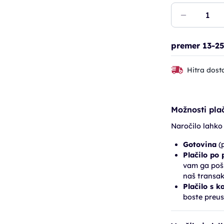
premer 13-25
Hitra dost
Možnosti plač
Naročilo lahko
Gotovina
(p
Plačilo po
vam ga pošl
naš transak
Plačilo s k
boste preus