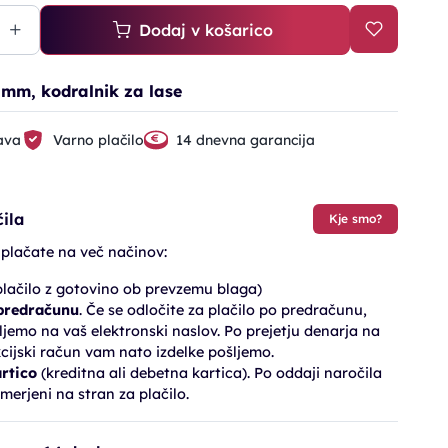
Dodaj v košarico
mm, kodralnik za lase
ava
Varno plačilo
14 dnevna garancija
ila
Kje smo?
 plačate na več načinov:
lačilo z gotovino ob prevzemu blaga)
 predračunu
. Če se odločite za plačilo po predračunu,
jemo na vaš elektronski naslov. Po prejetju denarja na
cijski račun vam nato izdelke pošljemo.
artico
(kreditna ali debetna kartica). Po oddaji naročila
merjeni na stran za plačilo.