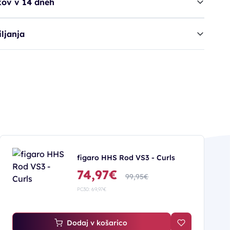
kov v 14 dneh
ljanja
figaro HHS Rod VS3 - Curls
74,97€
99,95€
PC30: 69,97€
Dodaj v košarico