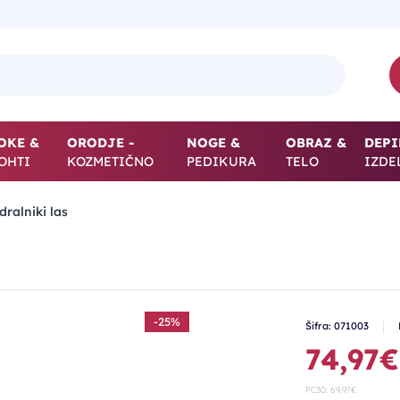
OKE &
ORODJE -
NOGE &
OBRAZ &
DEPI
OHTI
KOZMETIČNO
PEDIKURA
TELO
IZDE
dralniki las
-25%
Šifra: 071003
74,97€
PC30: 69,97€