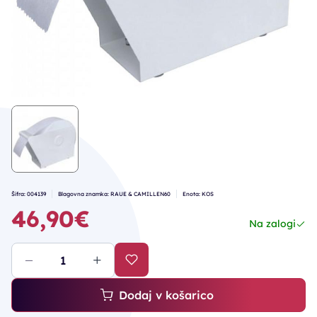
Šifra: 004139
Blagovna znamka: RAUE & CAMILLEN60
Enota: KOS
46,90€
Na zalogi
Dodaj v košarico