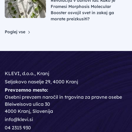
Revolucija v obnovi las: Kako je
Framesi Morphosis Molecular
Booster osvojil svet in zakaj ga
morate preizkusiti?
Poglej vse
KLEVI, d.o.o., Kranj
Seljakovo naselje 29, 4000 Kranj
Prevzemno mesto:
Osebni prevzem naročil in trgovina za pravne osebe
Bleiweisova ulica 30
4000 Kranj, Slovenija
info@klevi.si
04 2315 930