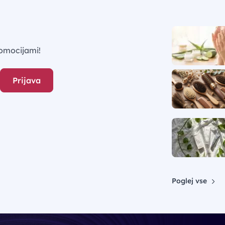
omocijami!
Prijava
Poglej vse