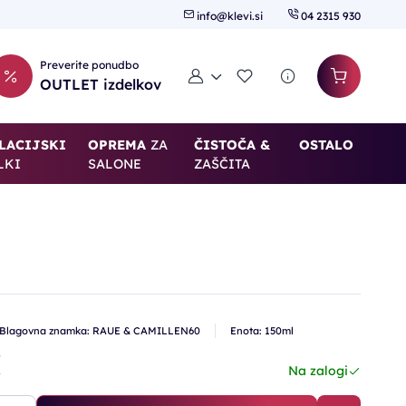
info@klevi.si
04 2315 930
Preverite ponudbo
Moj račun
Seznam želja
OUTLET izdelkov
LACIJSKI
OPREMA
ZA
ČISTOČA &
OSTALO
LKI
SALONE
ZAŠČITA
Blagovna znamka: RAUE & CAMILLEN60
Enota: 150ml
€
Na zalogi