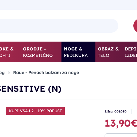
OKE &
ORODJE -
NOGE &
OBRAZ &
DEPI
OHTI
KOZMETIČNO
PEDIKURA
TELO
IZDE
og
Raue - Penasti balzam za noge
 SENSITIVE (N)
KUPI VSAJ 2 - 10% POPUST
Šifra: 008050
13,90