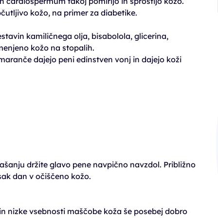
in cardiospermum takoj pomirijo in sprostijo kožo.
utljivo kožo, na primer za diabetike.
avin kamiličnega olja, bisabolola, glicerina,
emenjeno kožo na stopalih.
maranče dajejo peni edinstven vonj in dajejo koži
ašanju držite glavo pene navpično navzdol. Približno
sak dan v očiščeno kožo.
 in nizke vsebnosti maščobe koža še posebej dobro