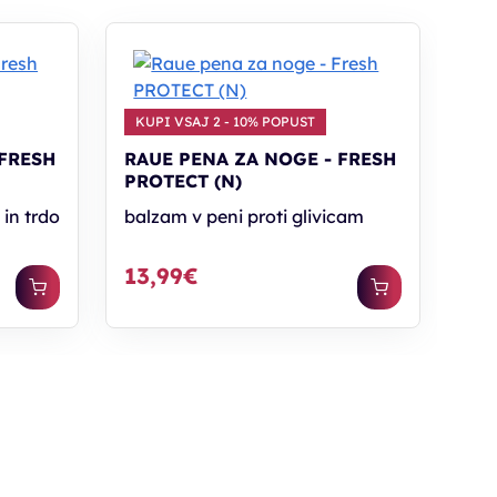
KUPI VSAJ 2 - 10% POPUST
 FRESH
RAUE PENA ZA NOGE - FRESH
PROTECT (N)
in trdo
balzam v peni proti glivicam
13,99€