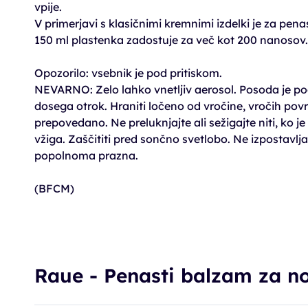
vpije.
V primerjavi s klasičnimi kremnimi izdelki je za pena
150 ml plastenka zadostuje za več kot 200 nanosov.
Opozorilo: vsebnik je pod pritiskom.
NEVARNO: Zelo lahko vnetljiv aerosol. Posoda je pod
dosega otrok. Hraniti ločeno od vročine, vročih površ
prepovedano. Ne preluknjajte ali sežigajte niti, ko j
vžiga. Zaščititi pred sončno svetlobo. Ne izpostavlj
popolnoma prazna.
(BFCM)
Raue - Penasti balzam za n