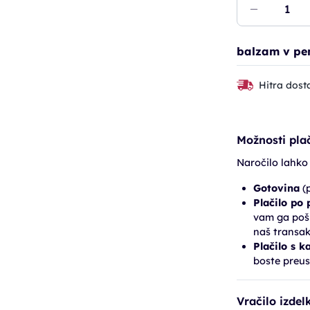
balzam v pen
Hitra dost
Možnosti plač
Naročilo lahko
Gotovina
(p
Plačilo po
vam ga pošl
naš transak
Plačilo s k
boste preus
Vračilo izdel