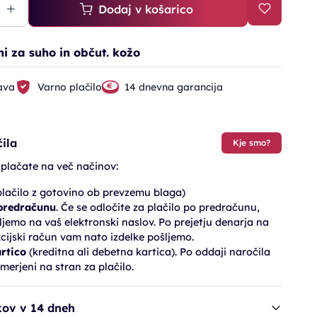
Dodaj v košarico
i za suho in občut. kožo
ava
Varno plačilo
14 dnevna garancija
ila
Kje smo?
 plačate na več načinov:
lačilo z gotovino ob prevzemu blaga)
 predračunu
. Če se odločite za plačilo po predračunu,
jemo na vaš elektronski naslov. Po prejetju denarja na
cijski račun vam nato izdelke pošljemo.
artico
(kreditna ali debetna kartica). Po oddaji naročila
merjeni na stran za plačilo.
kov v 14 dneh