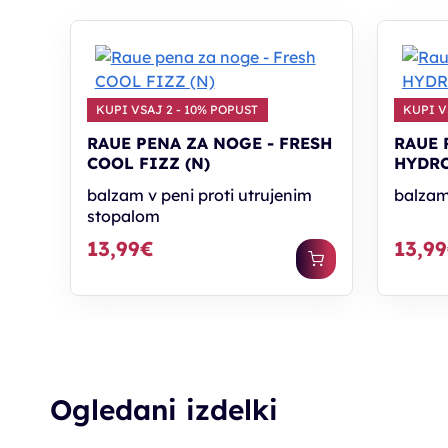
KUPI VSAJ 2 - 10% POPUST
KUPI V
RAUE PENA ZA NOGE - FRESH
RAUE 
COOL FIZZ (N)
HYDRO
balzam v peni proti utrujenim
balzam
stopalom
13,99€
13,9
Ogledani izdelki