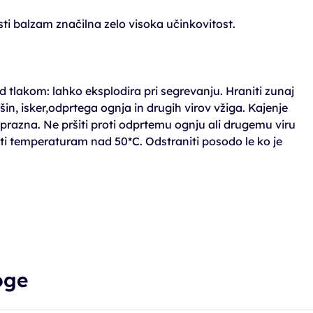
sti balzam značilna zelo visoka učinkovitost.
 tlakom: lahko eksplodira pri segrevanju. Hraniti zunaj
in, isker,odprtega ognja in drugih virov vžiga. Kajenje
e prazna. Ne pršiti proti odprtemu ognju ali drugemu viru
ati temperaturam nad 50*C. Odstraniti posodo le ko je
oge