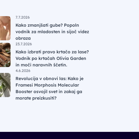
7.7.2026
Kako zmanjšati gube? Popoln
vodnik za mladosten in sijoč videz
obraza
23.7.2026
Kako izbrati pravo krtačo za lase?
Vodnik po krtačah Olivia Garden
in moči naravnih ščetin.
4.6.2026
Revolucija v obnovi las: Kako je
Framesi Morphosis Molecular
Booster osvojil svet in zakaj ga
morate preizkusiti?