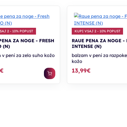
SAJ 2 - 10% POPUST
KUPI VSAJ 2 - 10% POPUST
PENA ZA NOGE - FRESH
RAUE PENA ZA NOGE -
 (N)
INTENSE (N)
 v peni za zelo suho kožo
balzam v peni za razpoke 
kožo
9€
13,99€