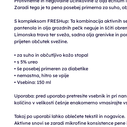
Protivnetne in negovalne učinkovine iz olja echium 
Zaradi tega je ta pena posebej primerna za suho, obč
S kompleksom FRESHup: Ta kombinacija aktivnih sest
pantenola in olja grozdnih pečk neguje in ščiti obr
Limonska trava ter sveža, sadna olja grenivke in po
prijeten občutek svežine.
• za suho in občutljivo kožo stopal
• s 5% ureo
• še posebej primeren za diabetike
• nemastna, hitro se vpije
• Vsebina: 150 ml
Uporaba: pred uporabo pretresite vsebnik in pri nan
količino v velikosti češnje enakomerno vmasirajte v
Takoj po uporabi lahko oblečete tekstil in nogavice.
Aktivne snovi se zaradi mikrofine konsistence pene