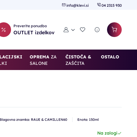
info@klevi.si
04 2315 930
Preverite ponudbo
Moj račun
Seznam želja
OUTLET izdelkov
LACIJSKI
OPREMA
ZA
ČISTOČA &
OSTALO
LKI
SALONE
ZAŠČITA
Blagovna znamka: RAUE & CAMILLEN60
Enota: 150ml
Na zalogi