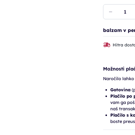
balzam v pen
Hitra dost
Možnosti plač
Naročilo lahko
Gotovina
(p
Plačilo po
vam ga pošl
naš transak
Plačilo s k
boste preus