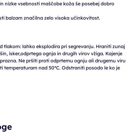
 in nizke vsebnosti maščobe koža še posebej dobro
sti balzam značilna zelo visoka učinkovitost.
 tlakom: lahko eksplodira pri segrevanju. Hraniti zunaj
in, isker,odprtega ognja in drugih virov vžiga. Kajenje
e prazna. Ne pršiti proti odprtemu ognju ali drugemu viru
ati temperaturam nad 50*C. Odstraniti posodo le ko je
oge