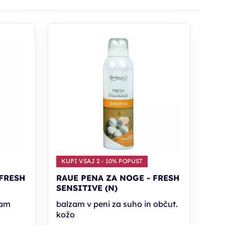
KUPI VSAJ 2 - 10% POPUST
 FRESH
RAUE PENA ZA NOGE - FRESH
SENSITIVE (N)
cam
balzam v peni za suho in občut.
kožo