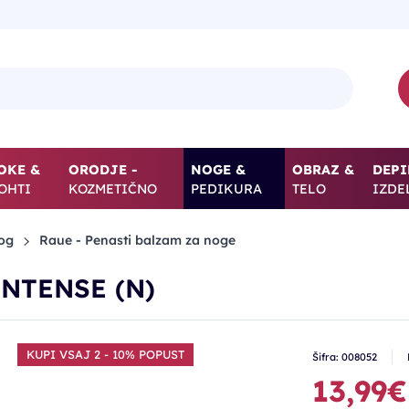
OKE &
ORODJE -
NOGE &
OBRAZ &
DEPI
OHTI
KOZMETIČNO
PEDIKURA
TELO
IZDE
og
Raue - Penasti balzam za noge
 INTENSE (N)
KUPI VSAJ 2 - 10% POPUST
Šifra: 008052
13,99€