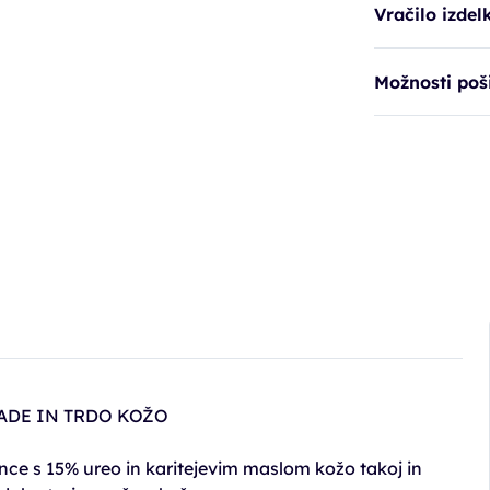
Vračilo izdel
Možnosti poši
GADE IN TRDO KOŽO
nce s 15% ureo in karitejevim maslom kožo takoj in