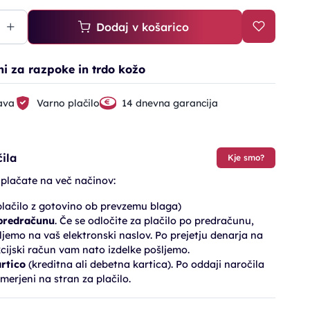
Dodaj v košarico
i za razpoke in trdo kožo
ava
Varno plačilo
14 dnevna garancija
ila
Kje smo?
 plačate na več načinov:
lačilo z gotovino ob prevzemu blaga)
 predračunu
. Če se odločite za plačilo po predračunu,
jemo na vaš elektronski naslov. Po prejetju denarja na
cijski račun vam nato izdelke pošljemo.
artico
(kreditna ali debetna kartica). Po oddaji naročila
merjeni na stran za plačilo.