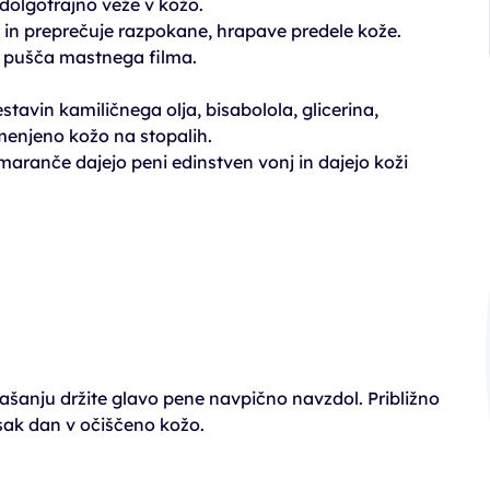
 dolgotrajno veže v kožo.
in preprečuje razpokane, hrapave predele kože.
ne pušča mastnega filma.
avin kamiličnega olja, bisabolola, glicerina,
emenjeno kožo na stopalih.
maranče dajejo peni edinstven vonj in dajejo koži
ašanju držite glavo pene navpično navzdol. Približno
sak dan v očiščeno kožo.