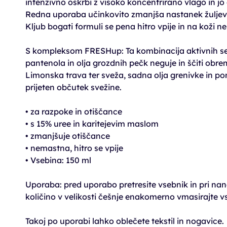
intenzivno oskrbi z visoko koncentrirano vlago in jo
Redna uporaba učinkovito zmanjša nastanek žuljev 
Kljub bogati formuli se pena hitro vpije in na koži 
S kompleksom FRESHup: Ta kombinacija aktivnih sest
pantenola in olja grozdnih pečk neguje in ščiti obr
Limonska trava ter sveža, sadna olja grenivke in po
prijeten občutek svežine.
• za razpoke in otiščance
• s 15% uree in karitejevim maslom
• zmanjšuje otiščance
• nemastna, hitro se vpije
• Vsebina: 150 ml
Uporaba: pred uporabo pretresite vsebnik in pri nan
količino v velikosti češnje enakomerno vmasirajte v
Takoj po uporabi lahko oblečete tekstil in nogavice.