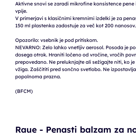
Aktivne snovi se zaradi mikrofine konsistence pene
vpije.
V primerjavi s klasičnimi kremnimi izdelki je za pena
150 ml plastenka zadostuje za več kot 200 nanosov.
Opozorilo: vsebnik je pod pritiskom.
NEVARNO: Zelo lahko vnetljiv aerosol. Posoda je pod
dosega otrok. Hraniti ločeno od vročine, vročih površ
prepovedano. Ne preluknjajte ali sežigajte niti, ko j
vžiga. Zaščititi pred sončno svetlobo. Ne izpostavlj
popolnoma prazna.
(BFCM)
Raue - Penasti balzam za n