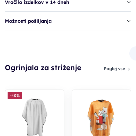
Vračilo izdelkov v 14 dneh
Možnosti pošiljanja
ogrinjalo BRA otroško - modro
14,60€
Ogrinjala za striženje
Poglej vse
-40%