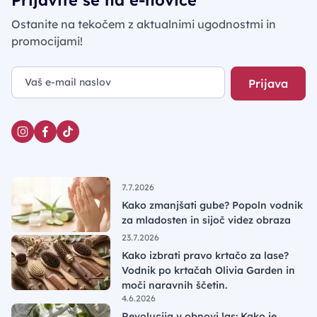
Ostanite na tekočem z aktualnimi ugodnostmi in
promocijami!
Prijava
7.7.2026
Kako zmanjšati gube? Popoln vodnik
za mladosten in sijoč videz obraza
23.7.2026
Kako izbrati pravo krtačo za lase?
Vodnik po krtačah Olivia Garden in
moči naravnih ščetin.
4.6.2026
Revolucija v obnovi las: Kako je