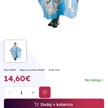
Šifra: 008679
Blagovna znamka: RAZNO
Enota: KOS
14,60€
Na zalogi
Dodaj v košarico