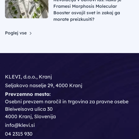
Framesi Morphosis Molecular
Booster osvojil svet in zakaj ga
morate preizkusiti?
Poglej vse
KLEVI, d.o.o., Kranj
Seljakovo naselje 29, 4000 Kranj
Prevzemno mesto:
Osebni prevzem naročil in trgovina za pravne osebe
Bleiweisova ulica 30
4000 Kranj, Slovenija
info@klevi.si
04 2315 930