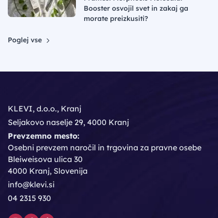
Booster osvojil svet in zakaj ga
morate preizkusiti?
Poglej vse
KLEVI, d.o.o., Kranj
Seljakovo naselje 29, 4000 Kranj
Prevzemno mesto:
Osebni prevzem naročil in trgovina za pravne osebe
Bleiweisova ulica 30
4000 Kranj, Slovenija
info@klevi.si
04 2315 930