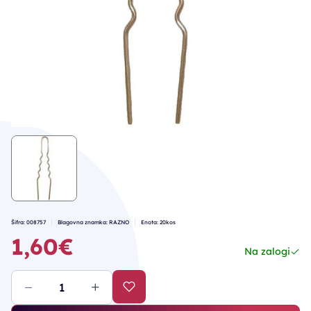
Šifra: 008757
Blagovna znamka: RAZNO
Enota: 20kos
1,60€
Na zalogi