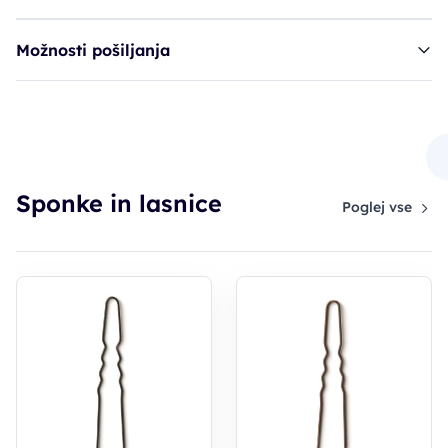
Možnosti pošiljanja
lasnice BRA 50mm, zlate, narebrane
1,60€
Sponke in lasnice
Poglej vse