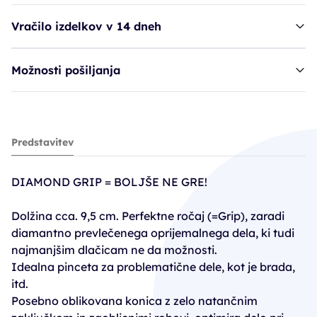
Vračilo izdelkov v 14 dneh
Možnosti pošiljanja
Ruck pinceta - poševna, Diamondgrip
Predstavitev
36,91€
DIAMOND GRIP = BOLJŠE NE GRE!
Dolžina cca. 9,5 cm. Perfektne ročaj (=Grip), zaradi
diamantno prevlečenega oprijemalnega dela, ki tudi
najmanjšim dlačicam ne da možnosti.
Idealna pinceta za problematične dele, kot je brada,
itd.
Posebno oblikovana konica z zelo natančnim