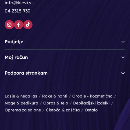
info@klevi.si
04 2315 930
Podjetje
Moj račun
Podpora strankam
/
/
/
Lasje & nega las
Roke & nohti
Orodje - kozmetično
/
/
/
Noge & pedikura
Obraz & telo
Depilacijski izdelki
/
/
Oprema za salone
Čistoča & zaščita
Ostalo