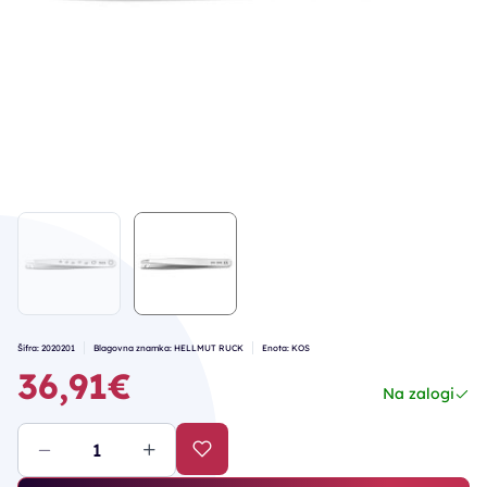
Šifra: 2020201
Blagovna znamka: HELLMUT RUCK
Enota: KOS
36,91€
Na zalogi