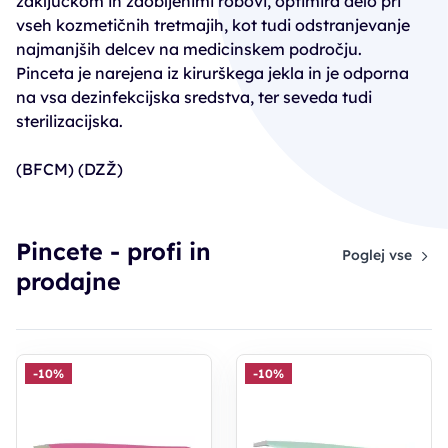
zaključkom in zaobljenimi robovi, optimira delo pri
vseh kozmetičnih tretmajih, kot tudi odstranjevanje
najmanjših delcev na medicinskem področju.
Pinceta je narejena iz kirurškega jekla in je odporna
na vsa dezinfekcijska sredstva, ter seveda tudi
sterilizacijska.
(BFCM) (DZŽ)
Pincete - profi in
Poglej vse
prodajne
-10%
-10%