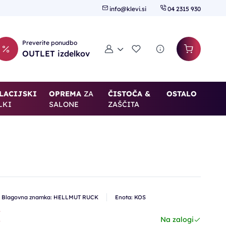
info@klevi.si
04 2315 930
Preverite ponudbo
Moj račun
Seznam želja
OUTLET izdelkov
LACIJSKI
OPREMA
ZA
ČISTOČA &
OSTALO
LKI
SALONE
ZAŠČITA
Blagovna znamka: HELLMUT RUCK
Enota: KOS
€
Na zalogi