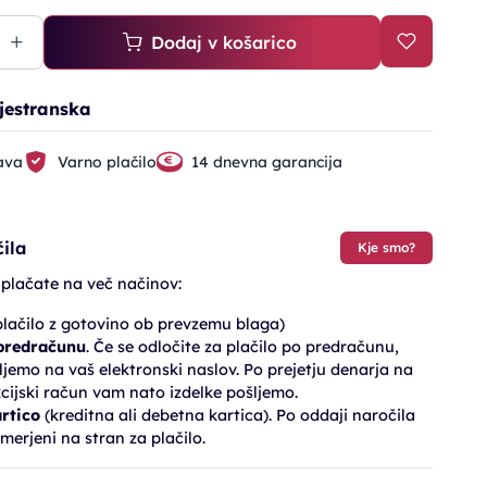
Dodaj v košarico
jestranska
ava
Varno plačilo
14 dnevna garancija
ila
Kje smo?
 plačate na več načinov:
lačilo z gotovino ob prevzemu blaga)
 predračunu
. Če se odločite za plačilo po predračunu,
jemo na vaš elektronski naslov. Po prejetju denarja na
cijski račun vam nato izdelke pošljemo.
artico
(kreditna ali debetna kartica). Po oddaji naročila
merjeni na stran za plačilo.