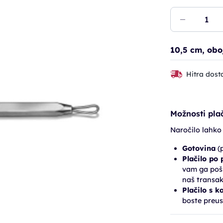
10,5 cm, obo
Hitra dost
Možnosti plač
Naročilo lahko
Gotovina
(p
Plačilo po
vam ga pošl
naš transak
Plačilo s k
boste preus