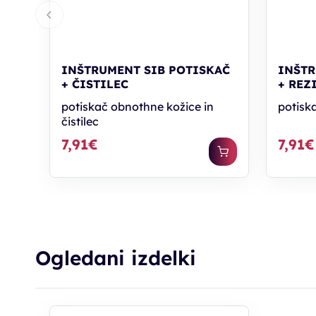
INŠTRUMENT SIB POTISKAČ
INŠTR
+ ČISTILEC
+ REZ
potiskač obnothne kožice in
potisk
čistilec
7,91€
7,91€
Ogledani izdelki