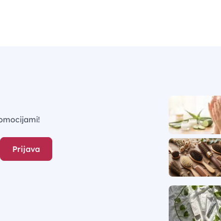
omocijami!
Prijava