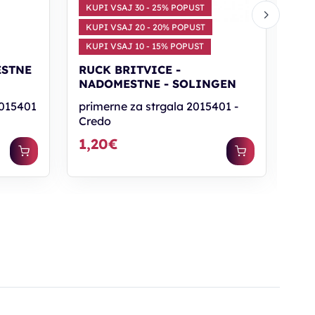
KUPI VSAJ 30 - 25% POPUST
KUPI VSAJ 20 - 20% POPUST
KUPI VSAJ 10 - 15% POPUST
ESTNE
RUCK BRITVICE -
RU
NADOMESTNE - SOLINGEN
1 
2015401
primerne za strgala 2015401 -
ner
Credo
(20
1,20€
15