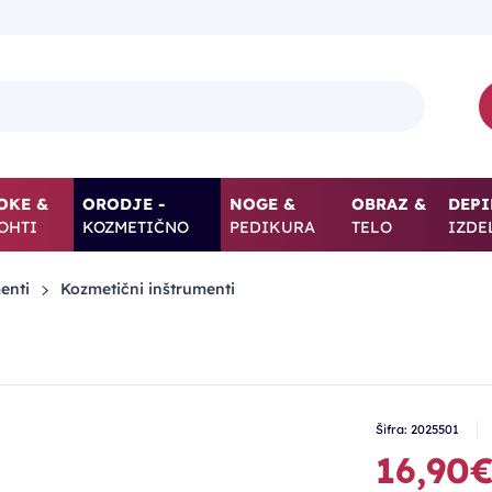
OKE &
ORODJE -
NOGE &
OBRAZ &
DEPI
OHTI
KOZMETIČNO
PEDIKURA
TELO
IZDE
enti
Kozmetični inštrumenti
Šifra: 2025501
16,90