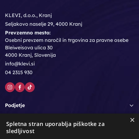
KLEVI, d.o.o., Kranj
Seljakovo naselje 29, 4000 Kranj
Prevzemno mesto:
Osebni prevzem naročil in trgovina za pravne osebe
Bleiweisova ulica 30
4000 Kranj, Slovenija
info@klevi.si
04 2315 930
Podjetje
×
Moj račun
Spletna stran uporablja piškotke za
sledljivost
Podpora strankam