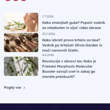
7.7.2026
Kako zmanjšati gube? Popoln vodnik
za mladosten in sijoč videz obraza
23.7.2026
Kako izbrati pravo krtačo za lase?
Vodnik po krtačah Olivia Garden in
moči naravnih ščetin.
4.6.2026
Revolucija v obnovi las: Kako je
Framesi Morphosis Molecular
Booster osvojil svet in zakaj ga
morate preizkusiti?
Poglej vse