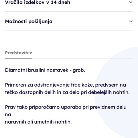
Vračilo izdelkov v 14 dneh
Možnosti pošiljanja
Ruck nastavek, 6854-050 vel. 050
Predstavitev
22,90€
Diamatni brusilni nastavek - grob.
Primeren za odstranjevanje trde kože, predvsem na
težko dostopnih delih in za delo pri debelejših nohtih.
Prav tako priporočamo uporabo pri previdnem delu
na
naravnih ali umetnih nohtih.