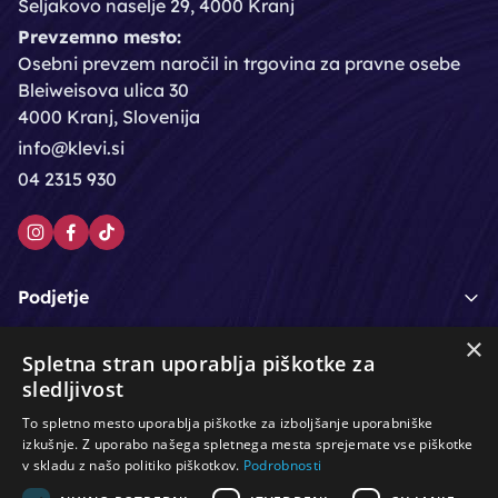
Seljakovo naselje 29, 4000 Kranj
Prevzemno mesto:
Osebni prevzem naročil in trgovina za pravne osebe
Bleiweisova ulica 30
4000 Kranj, Slovenija
info@klevi.si
04 2315 930
Podjetje
×
Moj račun
Spletna stran uporablja piškotke za
sledljivost
Podpora strankam
To spletno mesto uporablja piškotke za izboljšanje uporabniške
izkušnje. Z uporabo našega spletnega mesta sprejemate vse piškotke
v skladu z našo politiko piškotkov.
Podrobnosti