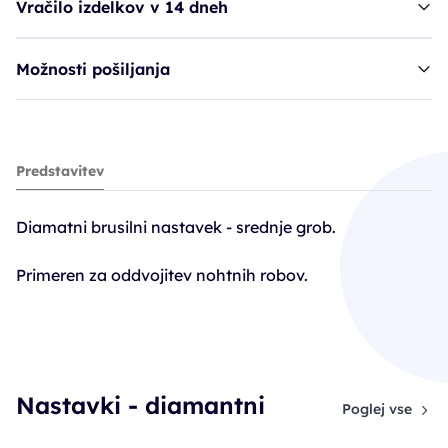
Vračilo izdelkov v 14 dneh
Možnosti pošiljanja
Ruck nastavek, 818-050 vel. 050
Predstavitev
17,90€
Diamatni brusilni nastavek - srednje grob.
Primeren za oddvojitev nohtnih robov.
Nastavki - diamantni
Poglej vse