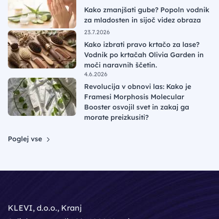
Kako zmanjšati gube? Popoln vodnik
za mladosten in sijoč videz obraza
23.7.2026
Kako izbrati pravo krtačo za lase?
Vodnik po krtačah Olivia Garden in
moči naravnih ščetin.
4.6.2026
Revolucija v obnovi las: Kako je
Framesi Morphosis Molecular
Booster osvojil svet in zakaj ga
morate preizkusiti?
Poglej vse
KLEVI, d.o.o., Kranj