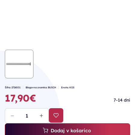
Šifra: 2726501
Blagovna znamka: BUSCH
Enota: KOS
17,90€
7-14 dni
Dodaj v košarico