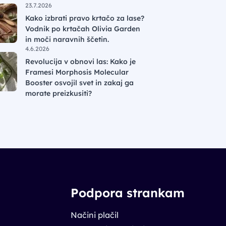
23.7.2026
Kako izbrati pravo krtačo za lase?
Vodnik po krtačah Olivia Garden
in moči naravnih ščetin.
4.6.2026
Revolucija v obnovi las: Kako je
Framesi Morphosis Molecular
Booster osvojil svet in zakaj ga
morate preizkusiti?
Podpora strankam
Načini plačil