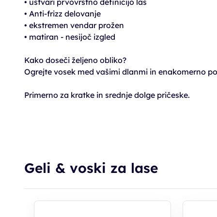
• ustvari prvovrstno definicijo las
• Anti-frizz delovanje
• ekstremen vendar prožen
• matiran - nesijoč izgled
Kako doseči željeno obliko?
Ogrejte vosek med vašimi dlanmi in enakomerno pora
Primerno za kratke in srednje dolge pričeske.
Geli & voski za lase