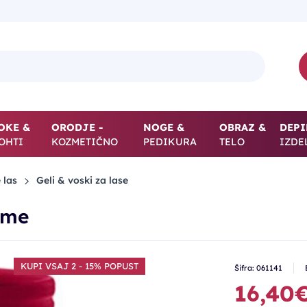
OKE &
ORODJE -
NOGE &
OBRAZ &
DEPI
OHTI
KOZMETIČNO
PEDIKURA
TELO
IZDE
 las
Geli & voski za lase
eme
KUPI VSAJ 2 - 15% POPUST
Šifra: 061141
16,40