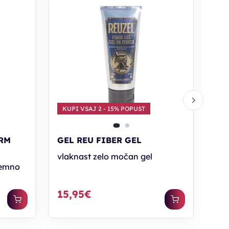
KU
MA
PA
gum
14
KUPI VSAJ 2 - 15% POPUST
IRM
GEL REU FIBER GEL
vlaknast zelo močan gel
tremno
15,95€