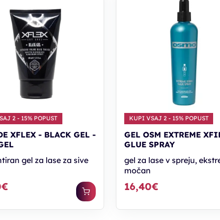
SAJ 2 - 15% POPUST
KUPI VSAJ 2 - 15% POPUST
DE XFLEX - BLACK GEL -
GEL OSM EXTREME XF
GEL
GLUE SPRAY
iran gel za lase za sive
gel za lase v spreju, eks
močan
0€
16,40€