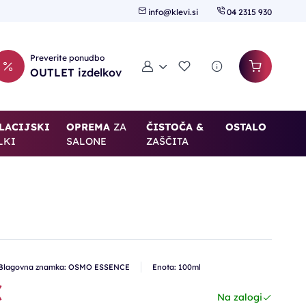
info@klevi.si
04 2315 930
Preverite ponudbo
Moj račun
Seznam želja
OUTLET izdelkov
LACIJSKI
OPREMA
ZA
ČISTOČA &
OSTALO
LKI
SALONE
ZAŠČITA
Blagovna znamka: OSMO ESSENCE
Enota: 100ml
€
Na zalogi