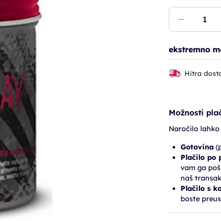
ekstremno mo
Hitra dost
Možnosti plač
Naročilo lahko
Gotovina
(p
Plačilo po
vam ga pošl
naš transak
Plačilo s k
boste preus