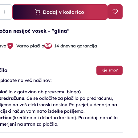
Dodaj v košarico
čan nesijoč vosek - "glina"
ava
Varno plačilo
14 dnevna garancija
ila
Kje smo?
 plačate na več načinov:
lačilo z gotovino ob prevzemu blaga)
 predračunu
. Če se odločite za plačilo po predračunu,
jemo na vaš elektronski naslov. Po prejetju denarja na
cijski račun vam nato izdelke pošljemo.
artico
(kreditna ali debetna kartica). Po oddaji naročila
merjeni na stran za plačilo.