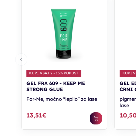
KUPI VSAJ 2 - 15% POPUST
KUPI V
GEL FRA 609 - KEEP ME
GEL E
STRONG GLUE
ČRNI 
For-Me, močno "lepilo" za lase
pigment
lase
13,51€
10,5