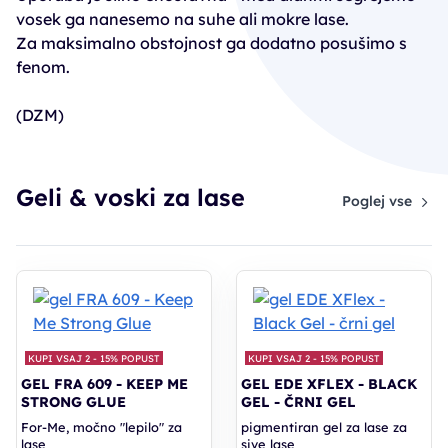
vosek ga nanesemo na suhe ali mokre lase.
Za maksimalno obstojnost ga dodatno posušimo s
fenom.
(DZM)
Geli & voski za lase
Poglej vse
KUPI VSAJ 2 - 15% POPUST
KUPI VSAJ 2 - 15% POPUST
GEL FRA 609 - KEEP ME
GEL EDE XFLEX - BLACK
STRONG GLUE
GEL - ČRNI GEL
For-Me, močno "lepilo" za
pigmentiran gel za lase za
lase
sive lase