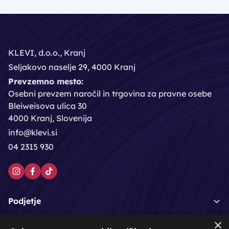
KLEVI, d.o.o., Kranj
Seljakovo naselje 29, 4000 Kranj
Prevzemno mesto:
Osebni prevzem naročil in trgovina za pravne osebe
Bleiweisova ulica 30
4000 Kranj, Slovenija
info@klevi.si
04 2315 930
Podjetje
×
Moj račun