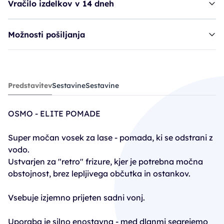
Vračilo izdelkov v 14 dneh
Možnosti pošiljanja
vosek OSM Elite Pomade
Predstavitev
Sestavine
Sestavine
14,20€
OSMO - ELITE POMADE
Super močan vosek za lase - pomada, ki se odstrani z
vodo.
Ustvarjen za "retro" frizure, kjer je potrebna močna
obstojnost, brez lepljivega občutka in ostankov.
Vsebuje izjemno prijeten sadni vonj.
Uporaba je silno enostavna - med dlanmi segrejemo