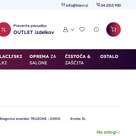
info@klevi.si
04 2315 930
Preverite ponudbo
Moj račun
Seznam želja
OUTLET izdelkov
LACIJSKI
OPREMA
ZA
ČISTOČA &
OSTALO
LKI
SALONE
ZAŠČITA
Blagovna znamka: TRUZONE - OSMO
Enota: 5L
Na zalogi