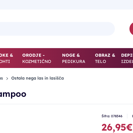
OKE &
ORODJE -
NOGE &
OBRAZ &
DEPI
OHTI
KOZMETIČNO
PEDIKURA
TELO
IZDE
as
Ostala nega las in lasišča
hampoo
Šifra: 078346
26,95€