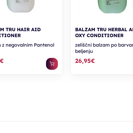
M TRU HAIR AID
BALZAM TRU HERBAL A
ITIONER
OXY CONDITIONER
 z negovalnim Pantenol
zeliščni balzam po barvan
beljenju
5€
26,95€