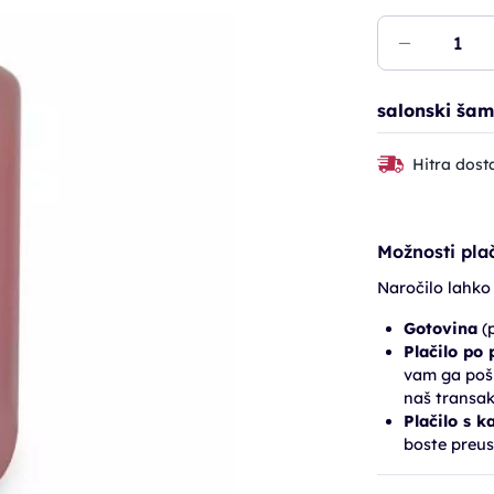
salonski šam
Hitra dost
Možnosti plač
Naročilo lahko
Gotovina
(p
Plačilo po
vam ga pošl
naš transak
Plačilo s k
boste preus