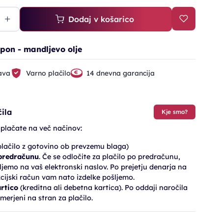
Dodaj v košarico
pon - mandljevo olje
ava
Varno plačilo
14 dnevna garancija
ila
Kje smo?
 plačate na več načinov:
lačilo z gotovino ob prevzemu blaga)
 predračunu
. Če se odločite za plačilo po predračunu,
jemo na vaš elektronski naslov. Po prejetju denarja na
cijski račun vam nato izdelke pošljemo.
artico
(kreditna ali debetna kartica). Po oddaji naročila
merjeni na stran za plačilo.