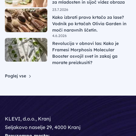
za mladosten in sijoč videz obraza
23.7.2026
Kako izbrati pravo krtačo za lase?
Vodnik po krtačah Olivia Garden in
moči naravnih ščetin.
4.6.2026
Revolucija v obnovi las: Kako je
Framesi Morphosis Molecular
Booster osvojil svet in zakaj ga
morate preizkusiti?
Poglej vse
KLEVI, d.o.o., Kranj
Seljakovo naselje 29, 4000 Kranj
Prevzemno mesto: