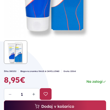
Šifra: 080152
Blagovna znamka: RAUE & CAMILLEN60
Enota: 100ml
8,95€
Na zalogi
Dodaj v košarico