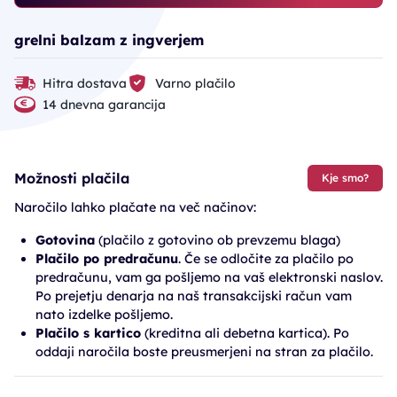
grelni balzam z ingverjem
Hitra dostava
Varno plačilo
14 dnevna garancija
Možnosti plačila
Kje smo?
Naročilo lahko plačate na več načinov:
Gotovina
(plačilo z gotovino ob prevzemu blaga)
Plačilo po predračunu
. Če se odločite za plačilo po
predračunu, vam ga pošljemo na vaš elektronski naslov.
Po prejetju denarja na naš transakcijski račun vam
nato izdelke pošljemo.
Plačilo s kartico
(kreditna ali debetna kartica). Po
oddaji naročila boste preusmerjeni na stran za plačilo.