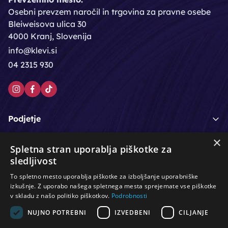
Osebni prevzem naročil in trgovina za pravne osebe
Bleiweisova ulica 30
4000 Kranj, Slovenija
info@klevi.si
04 2315 930
Podjetje
×
Moj račun
Spletna stran uporablja piškotke za
sledljivost
Podpora strankam
To spletno mesto uporablja piškotke za izboljšanje uporabniške
izkušnje. Z uporabo našega spletnega mesta sprejemate vse piškotke
v skladu z našo politiko piškotkov.
Podrobnosti
NUJNO POTREBNI
IZVEDBENI
CILJANJE
/
/
/
Lasje & nega las
Roke & nohti
Orodje - kozmetično
/
/
/
Noge & pedikura
Obraz & telo
Depilacijski izdelki