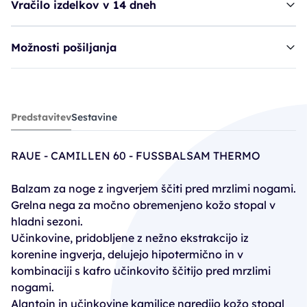
Vračilo izdelkov v 14 dneh
Možnosti pošiljanja
Raue balzam za noge - THERMO
Predstavitev
Sestavine
8,95€
RAUE - CAMILLEN 60 - FUSSBALSAM THERMO
Balzam za noge z ingverjem ščiti pred mrzlimi nogami.
Grelna nega za močno obremenjeno kožo stopal v
hladni sezoni.
Učinkovine, pridobljene z nežno ekstrakcijo iz
korenine ingverja, delujejo hipotermično in v
kombinaciji s kafro učinkovito ščitijo pred mrzlimi
nogami.
Alantoin in učinkovine kamilice naredijo kožo stopal