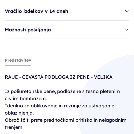
Vračilo izdelkov v 14 dneh
Možnosti pošiljanja
Raue cevasta podloga, pena - velika
Predstavitev
6,50€
RAUE - CEVASTA PODLOGA IZ PENE - VELIKA
Iz poliuretanske pene, podložene s tesno pletenim
čistim bombažem.
Idealno za oblikovanje in rezanje za ustvarjanje
oblazinjenja.
Obroč ščiti prste pred točkami pritiska in nelagodnim
trenjem.