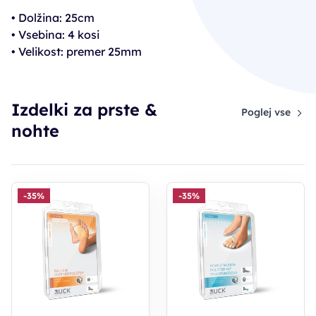
• Dolžina: 25cm
• Vsebina: 4 kosi
• Velikost: premer 25mm
Izdelki za prste &
Poglej vse
nohte
-35%
-35%