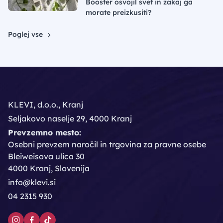
Booster osvojil svet in zakaj ga
morate preizkusiti?
Poglej vse
KLEVI, d.o.o., Kranj
Seljakovo naselje 29, 4000 Kranj
Prevzemno mesto:
Osebni prevzem naročil in trgovina za pravne osebe
Bleiweisova ulica 30
4000 Kranj, Slovenija
info@klevi.si
04 2315 930