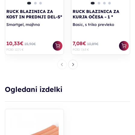
RUCK BLAZINICA ZA
RUCK BLAZINICA ZA
KOST IN PREDNJI DEL-S*
KURJA OČESA - 1 *
Smartgel, majhna
Basic, s triko prevleko
10,33€
7,08€
15,90€
10,89€
PC30: 12,71 €
PC30: 7,63 €
Ogledani izdelki