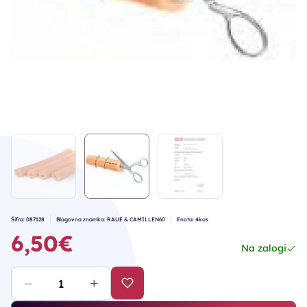
Šifra: 087128
Blagovna znamka: RAUE & CAMILLEN60
Enota: 4kos
6,50€
Na zalogi