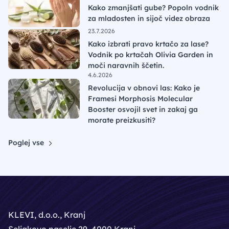
Kako zmanjšati gube? Popoln vodnik
za mladosten in sijoč videz obraza
23.7.2026
Kako izbrati pravo krtačo za lase?
Vodnik po krtačah Olivia Garden in
moči naravnih ščetin.
4.6.2026
Revolucija v obnovi las: Kako je
Framesi Morphosis Molecular
Booster osvojil svet in zakaj ga
morate preizkusiti?
Poglej vse
KLEVI, d.o.o., Kranj