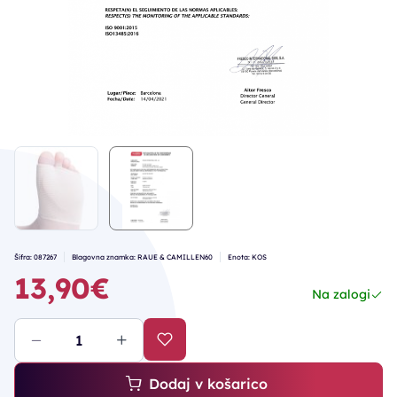
Šifra: 087267
Blagovna znamka: RAUE & CAMILLEN60
Enota: KOS
13,90€
Na zalogi
Dodaj v košarico