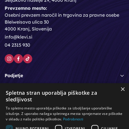
Seljakovo naselje 29, 4000 Kranj
Prevzemno mesto:
Osebni prevzem naročil in trgovina za pravne osebe
Bleiweisova ulica 30
4000 Kranj, Slovenija
info@klevi.si
04 2315 930
Podjetje
×
Moj račun
Spletna stran uporablja piškotke za
sledljivost
Podpora strankam
To spletno mesto uporablja piškotke za izboljšanje uporabniške
izkušnje. Z uporabo našega spletnega mesta sprejemate vse piškotke
v skladu z našo politiko piškotkov.
Podrobnosti
NUJNO POTREBNI
IZVEDBENI
CILJANJE