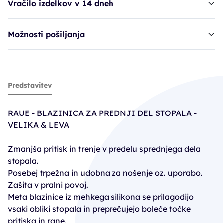
Vračilo izdelkov v 14 dneh
Možnosti pošiljanja
Raue blazinica Meta - velika, leva
Predstavitev
13,90€
RAUE - BLAZINICA ZA PREDNJI DEL STOPALA -
VELIKA & LEVA
Zmanjša pritisk in trenje v predelu sprednjega dela
stopala.
Posebej trpežna in udobna za nošenje oz. uporabo.
Zašita v pralni povoj.
Meta blazinice iz mehkega silikona se prilagodijo
vsaki obliki stopala in preprečujejo boleče točke
pritiska in rane.