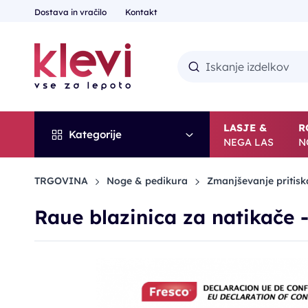
Dostava in vračilo
Kontakt
LASJE &
R
Kategorije
NEGA LAS
N
TRGOVINA
Noge & pedikura
Zmanjševanje pritis
Raue blazinica za natikače - 
POPUST