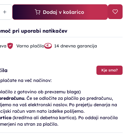
Dodaj v košarico
moč pri uporabi natikačev
ava
Varno plačilo
14 dnevna garancija
ila
Kje smo?
 plačate na več načinov:
lačilo z gotovino ob prevzemu blaga)
 predračunu
. Če se odločite za plačilo po predračunu,
jemo na vaš elektronski naslov. Po prejetju denarja na
cijski račun vam nato izdelke pošljemo.
artico
(kreditna ali debetna kartica). Po oddaji naročila
merjeni na stran za plačilo.