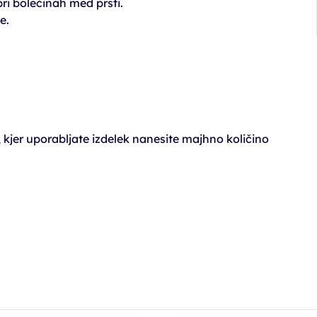
ri bolečinah med prsti.
e.
jer uporabljate izdelek nanesite majhno količino