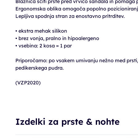
Blaznica ščiti prste pred vrvico sandala in pomaga p
Ergonomska oblika omogoča popolno pozicioniranj
Lepljiva spodnja stran za enostavno pritrditev.
• ekstra mehak silikon
• brez vonja, pralno in hipoalergeno
• vsebina: 2 kosa = 1 par
Priporočamo: po vsakem umivanju nežno med prsti, k
pedikerskega pudra.
(VZP2020)
Izdelki za prste & nohte