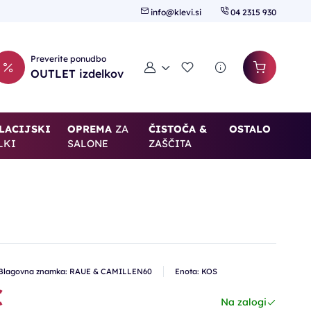
info@klevi.si
04 2315 930
Preverite ponudbo
Moj račun
Seznam želja
OUTLET izdelkov
LACIJSKI
OPREMA
ZA
ČISTOČA &
OSTALO
LKI
SALONE
ZAŠČITA
Blagovna znamka: RAUE & CAMILLEN60
Enota: KOS
€
Na zalogi