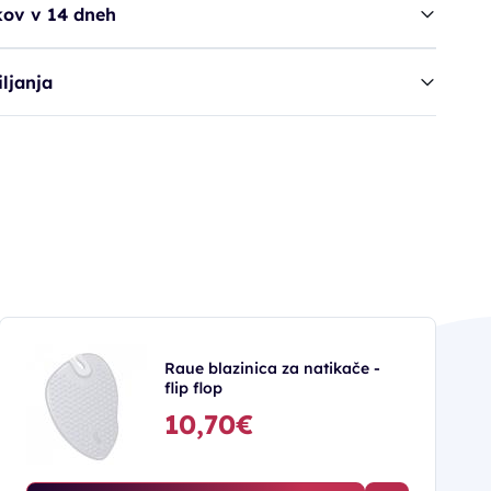
kov v 14 dneh
ljanja
Raue blazinica za natikače -
flip flop
10,70€