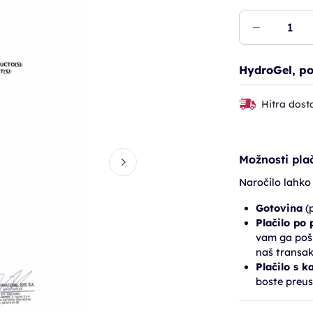
HydroGel, po
Hitra dost
Možnosti plač
Naročilo lahko
Gotovina
(p
Plačilo po
vam ga pošl
naš transak
Plačilo s k
boste preus