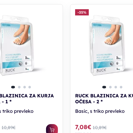
-35%
BLAZINICA ZA KURJA
RUCK BLAZINICA ZA K
- 1 *
OČESA - 2 *
s triko prevleko
Basic, s triko prevleko
€
7,08€
10,89€
10,89€