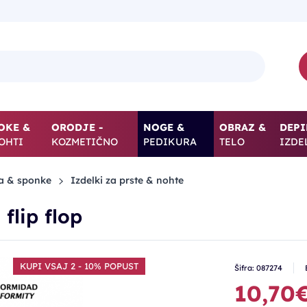
OKE &
ORODJE -
NOGE &
OBRAZ &
DEPI
OHTI
KOZMETIČNO
PEDIKURA
TELO
IZDE
ka & sponke
Izdelki za prste & nohte
flip flop
KUPI VSAJ 2 - 10% POPUST
Šifra: 087274
10,70