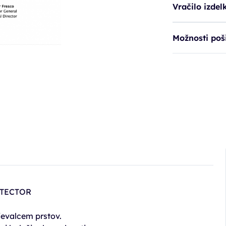
Vračilo izdel
Možnosti poši
OTECTOR
jevalcem prstov.