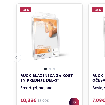
-35%
-35%
RUCK BLAZINICA ZA KOST
RUCK 
IN PREDNJI DEL-S*
OČESA 
Smartgel, majhna
Basic, 
10,33€
7,08
15,90€