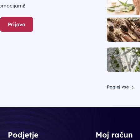
omocijami!
Prijava
Poglej vse
Podjetje
Moj račun