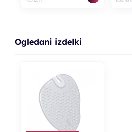
PC30: 12,71 €
PC30: 7,63 €
Ogledani izdelki