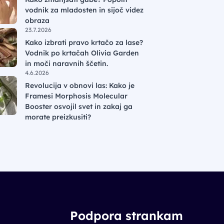
vodnik za mladosten in sijoč videz
obraza
23.7.2026
Kako izbrati pravo krtačo za lase?
Vodnik po krtačah Olivia Garden
in moči naravnih ščetin.
4.6.2026
Revolucija v obnovi las: Kako je
Framesi Morphosis Molecular
Booster osvojil svet in zakaj ga
morate preizkusiti?
Podpora strankam