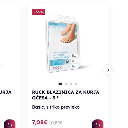
-35%
-3
RU
OČE
URJA
RUCK BLAZINICA ZA KURJA
OČESA - 3 *
Bas
Basic, s triko prevleko
5,
PC30: 
7,08€
10,89€