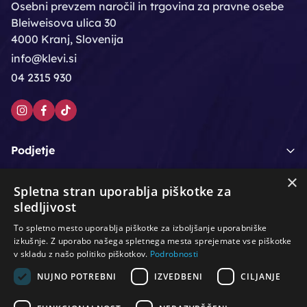
Osebni prevzem naročil in trgovina za pravne osebe
Bleiweisova ulica 30
4000 Kranj, Slovenija
info@klevi.si
04 2315 930
Podjetje
×
Moj račun
Spletna stran uporablja piškotke za
sledljivost
Podpora strankam
To spletno mesto uporablja piškotke za izboljšanje uporabniške
izkušnje. Z uporabo našega spletnega mesta sprejemate vse piškotke
v skladu z našo politiko piškotkov.
Podrobnosti
NUJNO POTREBNI
IZVEDBENI
CILJANJE
/
/
/
Lasje & nega las
Roke & nohti
Orodje - kozmetično
/
/
/
Noge & pedikura
Obraz & telo
Depilacijski izdelki