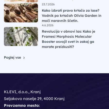
23.7.2026
Kako izbrati pravo krtačo za lase?
Vodnik po krtačah Olivia Garden in
moči naravnih ščetin.
4.6.2026
Revolucija v obnovi las: Kako je
Framesi Morphosis Molecular
Booster osvojil svet in zakaj ga
morate preizkusiti?
Poglej vse
KLEVI, d.o.o., Kranj
Seljakovo naselje 29, 4000 Kranj
Prevzemno mesto: