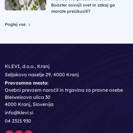
Booster osvojil svet in zakaj ga
morate preizkusiti?
Poglej vse
KLEVI, d.o.o., Kranj
Seljakovo naselje 29, 4000 Kranj
Prevzemno mesto:
Osebni prevzem naročil in trgovina za pravne osebe
Bleiweisova ulica 30
4000 Kranj, Slovenija
info@klevi.si
04 2315 930