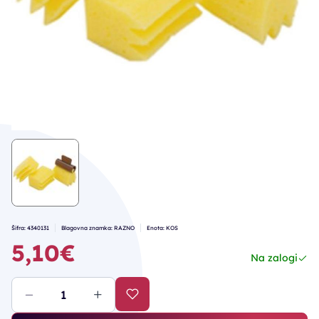
Šifra: 4340131
Blagovna znamka: RAZNO
Enota: KOS
5,10€
Na zalogi