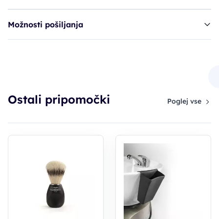
Možnosti pošiljanja
goba za fiksiranje - 3 kosi, set (9384)
5,10€
Ostali pripomočki
Poglej vse