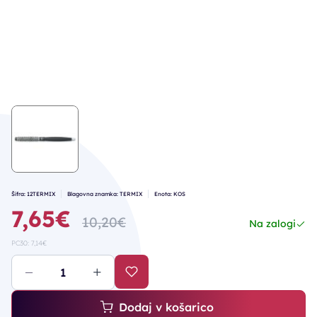
Šifra: 12TERMIX
Blagovna znamka: TERMIX
Enota: KOS
7,65€
10,20€
Na zalogi
PC30: 7,14€
Dodaj v košarico