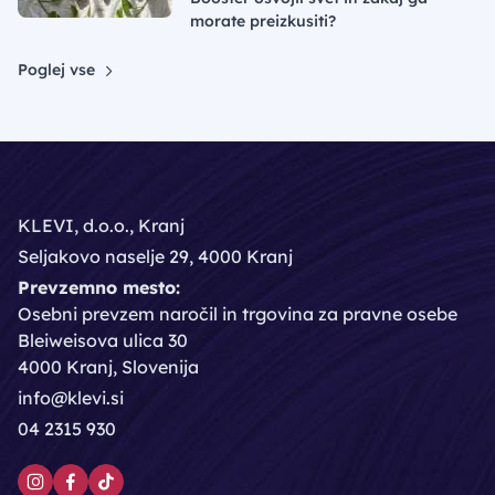
morate preizkusiti?
Poglej vse
KLEVI, d.o.o., Kranj
Seljakovo naselje 29, 4000 Kranj
Prevzemno mesto:
Osebni prevzem naročil in trgovina za pravne osebe
Bleiweisova ulica 30
4000 Kranj, Slovenija
info@klevi.si
04 2315 930