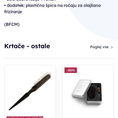
• dodatek: plastična špica na ročaju za olajšano
friziranje
(BFCM)
Krtače - ostale
Poglej vse
-30%