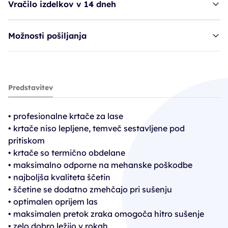
Vračilo izdelkov v 14 dneh
Možnosti pošiljanja
krtača TER črna - 12 mm
Predstavitev
7,65€
10,20€
• profesionalne krtače za lase
PC30: 7,14€
• krtače niso lepljene, temveč sestavljene pod
pritiskom
• krtače so termično obdelane
• maksimalno odporne na mehanske poškodbe
• najboljša kvaliteta ščetin
• ščetine se dodatno zmehčajo pri sušenju
• optimalen oprijem las
• maksimalen pretok zraka omogoča hitro sušenje
• zelo dobro ležijo v rokah