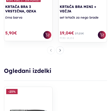
KUPI VSAJ 2 - 10% POPUST
KRTAČA BRA 3
KRTAČA BRA MINI +
VRSTIČNA, OZKA
VEČJA
črna barva
set krtačk za nego brade
5,90€
19,04€
27,21€
PC30: 18,13 €
Ogledani izdelki
-25%