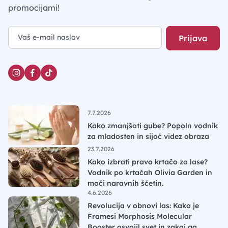
promocijami!
Prijava
7.7.2026
Kako zmanjšati gube? Popoln vodnik
za mladosten in sijoč videz obraza
23.7.2026
Kako izbrati pravo krtačo za lase?
Vodnik po krtačah Olivia Garden in
moči naravnih ščetin.
4.6.2026
Revolucija v obnovi las: Kako je
Framesi Morphosis Molecular
Booster osvojil svet in zakaj ga