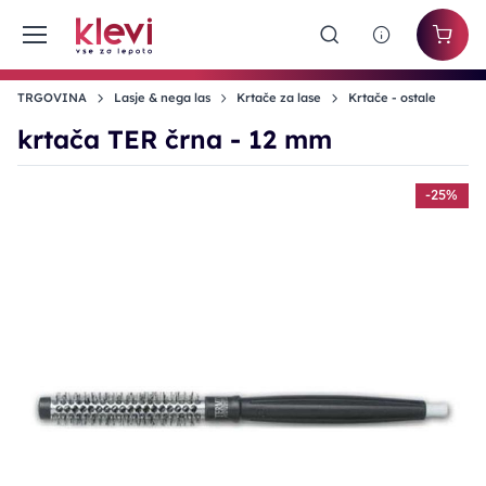
TRGOVINA
Lasje & nega las
Krtače za lase
Krtače - ostale
krtača TER črna - 12 mm
-25%