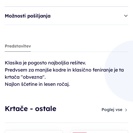
Možnosti pošiljanja
krtača SIB Classic - premer 20mm
Predstavitev
7,30€
Klasika je pogosto najboljša rešitev.
Predvsem za manjše kodre in klasično feniranje je ta
krtača "obvezna".
Najlon ščetine in lesen ročaj.
Krtače - ostale
Poglej vse