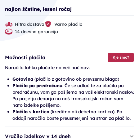
najlon ščetine, leseni ročaj
Hitra dostava
Varno plačilo
14 dnevna garancija
Možnosti plačila
Kje smo?
Naročilo lahko plačate na več načinov:
Gotovina
(plačilo z gotovino ob prevzemu blaga)
Plačilo po predračunu
. Če se odločite za plačilo po
predračunu, vam ga pošljemo na vaš elektronski naslov.
Po prejetju denarja na naš transakcijski račun vam
nato izdelke pošljemo.
Plačilo s kartico
(kreditna ali debetna kartica). Po
oddaji naročila boste preusmerjeni na stran za plačilo.
Vračilo izdelkov v 14 dneh