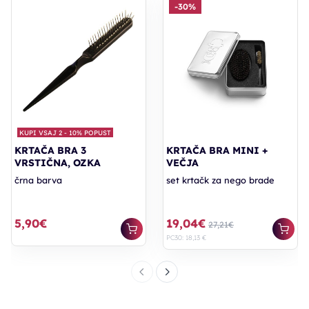
-30%
KUPI VSAJ 2 - 10% POPUST
KRTAČA BRA 3
KRTAČA BRA MINI +
VRSTIČNA, OZKA
VEČJA
črna barva
set krtačk za nego brade
5,90€
19,04€
27,21€
PC30: 18,13 €