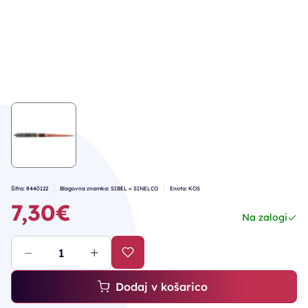
Šifra: 8440122
Blagovna znamka: SIBEL = SINELCO
Enota: KOS
7,30€
Na zalogi
Dodaj v košarico