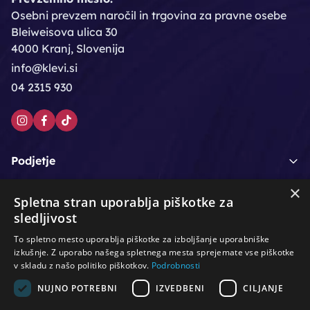
Osebni prevzem naročil in trgovina za pravne osebe
Bleiweisova ulica 30
4000 Kranj, Slovenija
info@klevi.si
04 2315 930
Podjetje
×
Moj račun
Spletna stran uporablja piškotke za
sledljivost
Podpora strankam
To spletno mesto uporablja piškotke za izboljšanje uporabniške
izkušnje. Z uporabo našega spletnega mesta sprejemate vse piškotke
v skladu z našo politiko piškotkov.
Podrobnosti
NUJNO POTREBNI
IZVEDBENI
CILJANJE
/
/
/
Lasje & nega las
Roke & nohti
Orodje - kozmetično
/
/
/
Noge & pedikura
Obraz & telo
Depilacijski izdelki