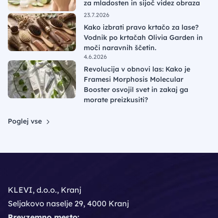
za mladosten in sijoč videz obraza
23.7.2026
Kako izbrati pravo krtačo za lase?
Vodnik po krtačah Olivia Garden in
moči naravnih ščetin.
4.6.2026
Revolucija v obnovi las: Kako je
Framesi Morphosis Molecular
Booster osvojil svet in zakaj ga
morate preizkusiti?
Poglej vse
KLEVI, d.o.o., Kranj
Seljakovo naselje 29, 4000 Kranj
Prevzemno mesto: