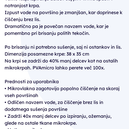
notranjost krpa.
Izpust vode na površino je zmanjšan, kar doprinese k
čiščenju brez lis.
Dramatično pa je povečan navzem vode, kar je
pomembno pri brisanju politih tekočin.
Po brisanju ni potrebno sušenje, saj ni ostankov in lis.
Dimenzija posamezne krpe: 38 x 35 cm
Na krpi se zadrži do 40% manj delcev kot na ostalih
mikrokrpah. PVAmicro lahko perete več 100x.
Prednosti za uporabnika
• Mikrovlakna zagotovijo popolno čiščenje na skoraj
vseh površinah
• Odličen navzem vode, za čiščenje brez lis in
dodatnega sušenja površine
• Zadrži 40x manj delcev po izpiranju, ožemanju,
glede na ostale tkane mikrokrpe.