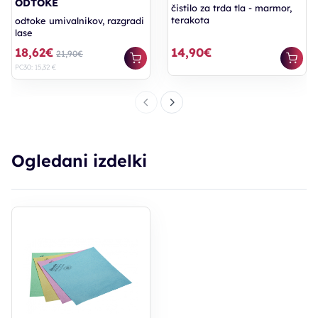
ODTOKE
čistilo za trda tla - marmor,
terakota
odtoke umivalnikov, razgradi
lase
18,62€
14,90€
21,90€
PC30: 15,32 €
Ogledani izdelki