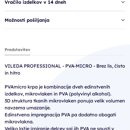
Vračilo izdelkov v 14 dneh
Možnosti pošiljanja
krpa VILP PVAmicro - modra
Predstavitev
4,40€
VILEDA PROFESSIONAL - PVA-MICRO - Brez lis, čisto
in hitro
PVAmicro krpa je kombinacije dveh edinstvenih
izdelkov, mikrovlaken in PVA (polyvinyl alkohol).
3D struktura tkanih mikrovlaken ponuja velik volumen
navzema umazanije.
Edinstvena impregnacija PVA pa dodatno obogati
mikrovlakna.
Veliko lažje izpiranje delcev saj jih PVA ne spusti v