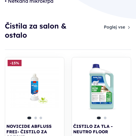
• Netkana mikrokrpa
Čistila za salon &
Poglej vse
ostalo
-15%
NOVICIDE ABFLUSS
ČISTILO ZA TLA -
FREI- ČISTILO ZA
NEUTRO FLOOR