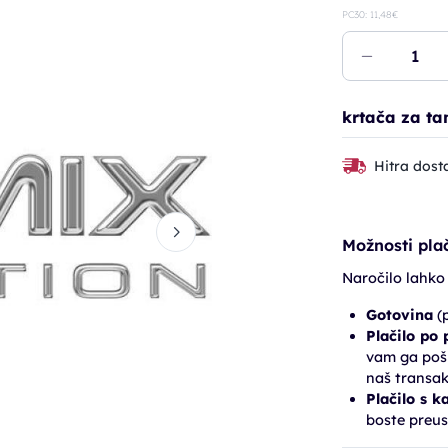
PC30: 11,48€
krtača za ta
Hitra dost
Možnosti plač
Naročilo lahko
Gotovina
(p
Plačilo po
vam ga pošl
naš transak
Plačilo s k
boste preus