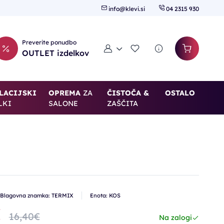
info@klevi.si
04 2315 930
Preverite ponudbo
Moj račun
Seznam želja
OUTLET izdelkov
LACIJSKI
OPREMA
ZA
ČISTOČA &
OSTALO
LKI
SALONE
ZAŠČITA
Blagovna znamka: TERMIX
Enota: KOS
€
16,40€
Na zalogi