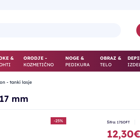
OKE &
ORODJE -
NOGE &
OBRAZ &
DEPI
OHTI
KOZMETIČNO
PEDIKURA
TELO
IZDE
lon - tanki lasje
- 17 mm
-25%
Šifra: 17SOFT
12,30