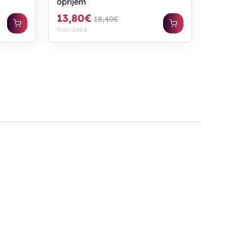
oprijem
13,80€
18,40€
PC30: 12,88 €