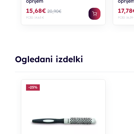
oprijem
oprije
15,68€
17,78
20,90€
PC30: 14,63 €
PC30: 16,59
Ogledani izdelki
-25%