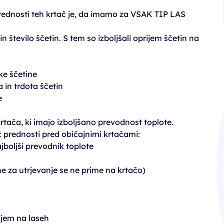
dnosti teh krtač je, da imamo za VSAK TIP LAS
 število ščetin. S tem so izboljšali oprijem ščetin na
ke ščetine
 in trdota ščetin
e
rtača, ki imajo izboljšano prevodnost toplote.
eč prednosti pred običajnimi krtačami:
jboljši prevodnik toplote
ene za utrjevanje se ne prime na krtačo)
rijem na laseh