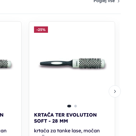
Poglej vse
-25%
-2
KR
SOF
krt
opr
16
PC30: 
ON
KRTAČA TER EVOLUTION
SOFT - 28 MM
čan
krtača za tanke lase, močan