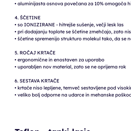
• aluminijasta osnova povečana za 10% omogoča hit
4. ŠČETINE
• so IONIZIRANE - hitrejše sušenje, večji lesk las
• pri dodajanju toplote se ščetine zmehčajo, zato nis
• ščetine spremenijo strukturo molekul tako, da se ne 
5. ROČAJ KRTAČE
• ergonomične in enostaven za uporabo
• uporabljen nov material, zato se ne oprijema rok
6. SESTAVA KRTAČE
• krtače niso lepljene, temveč sestavljene pod visok
• veliko bolj odporne na udarce in mehanske poško