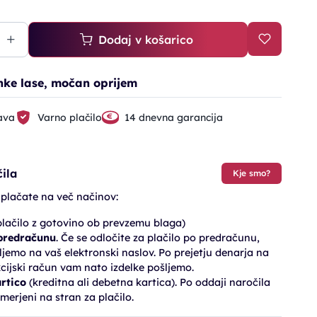
Dodaj v košarico
nke lase, močan oprijem
ava
Varno plačilo
14 dnevna garancija
ila
Kje smo?
 plačate na več načinov:
lačilo z gotovino ob prevzemu blaga)
 predračunu
. Če se odločite za plačilo po predračunu,
jemo na vaš elektronski naslov. Po prejetju denarja na
cijski račun vam nato izdelke pošljemo.
artico
(kreditna ali debetna kartica). Po oddaji naročila
merjeni na stran za plačilo.