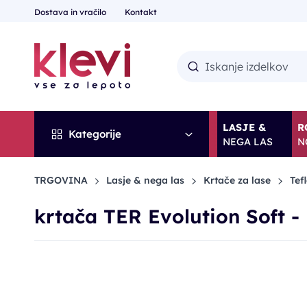
Dostava in vračilo
Kontakt
LASJE &
R
Kategorije
NEGA LAS
N
TRGOVINA
Lasje & nega las
Krtače za lase
Tef
krtača TER Evolution Soft 
-25%