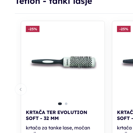
Teflon - tanki lasje
-25%
-25%
KRTAČA TER EVOLUTION
KRTAČ
SOFT - 32 MM
SOFT 
krtača za tanke lase, močan
krtača