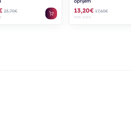
m
oprijem
€
13,20€
23,70€
17,60€
 €
PC30: 12,32 €