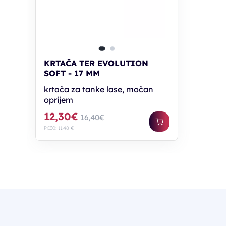
KRTAČA TER EVOLUTION
SOFT - 17 MM
krtača za tanke lase, močan
oprijem
12,30€
16,40€
PC30: 11,48 €