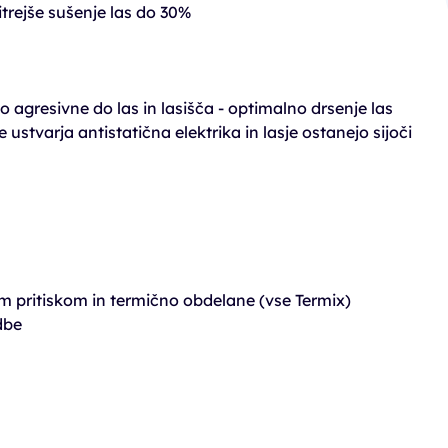
rejše sušenje las do 30%
o agresivne do las in lasišča - optimalno drsenje las
ustvarja antistatična elektrika in lasje ostanejo sijoči
im pritiskom in termično obdelane (vse Termix)
dbe