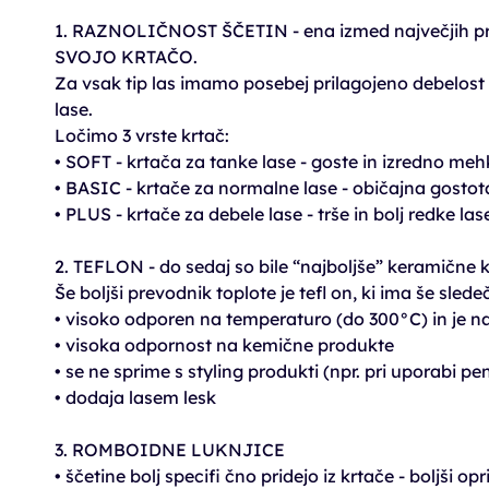
1. RAZNOLIČNOST ŠČETIN - ena izmed največjih pre
SVOJO KRTAČO.
Za vsak tip las imamo posebej prilagojeno debelost in
lase.
Ločimo 3 vrste krtač:
• SOFT - krtača za tanke lase - goste in izredno meh
• BASIC - krtače za normalne lase - običajna gostota
• PLUS - krtače za debele lase - trše in bolj redke las
2. TEFLON - do sedaj so bile “najboljše” keramične k
Še boljši prevodnik toplote je tefl on, ki ima še sled
• visoko odporen na temperaturo (do 300°C) in je na
• visoka odpornost na kemične produkte
• se ne sprime s styling produkti (npr. pri uporabi p
• dodaja lasem lesk
3. ROMBOIDNE LUKNJICE
• ščetine bolj specifi čno pridejo iz krtače - boljši op