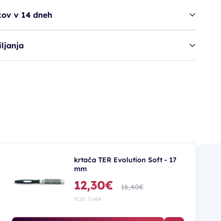
kov v 14 dneh
ljanja
krtača TER Evolution Soft - 17
mm
12,30€
16,40€
PC30: 11,48€