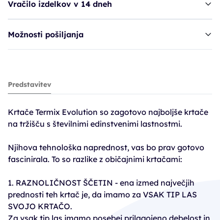
Vračilo izdelkov v 14 dneh
Možnosti pošiljanja
krtača TER Evolution Soft - 43 mm
Predstavitev
17,78€
23,70€
Krtače Termix Evolution so zagotovo najboljše krtače
PC30: 16,59€
na tržišču s številnimi edinstvenimi lastnostmi.
Njihova tehnološka naprednost, vas bo prav gotovo
fascinirala. To so razlike z običajnimi krtačami:
1. RAZNOLIČNOST ŠČETIN - ena izmed največjih
prednosti teh krtač je, da imamo za VSAK TIP LAS
SVOJO KRTAČO.
Za vsak tip las imamo posebej prilagojeno debelost in