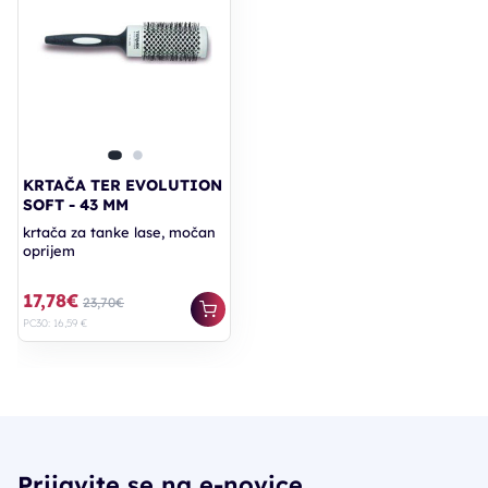
KRTAČA TER EVOLUTION
SOFT - 43 MM
krtača za tanke lase, močan
oprijem
17,78€
23,70€
PC30: 16,59 €
Prijavite se na e-novice