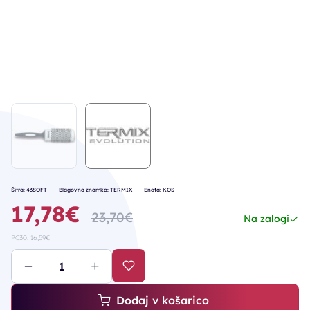
Šifra: 43SOFT
Blagovna znamka: TERMIX
Enota: KOS
17,78€
23,70€
Na zalogi
PC30: 16,59€
Dodaj v košarico