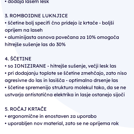
• dodaja lasem lesk
3. ROMBOIDNE LUKNJICE
• ščetine bolj specifi čno pridejo iz krtače - boljši
oprijem na laseh
• aluminijasta osnova povečana za 10% omogoča
hitrejše sušenje las do 30%
4. ŠČETINE
• so IONIZIRANE - hitrejše sušenje, večji lesk las
• pri dodajanju toplote se ščetine zmehčajo, zato niso
agresivne do las in lasišča - optimalno drsenje las
• ščetine spremenijo strukturo molekul tako, da se ne
ustvarja antistatična elektrika in lasje ostanejo sijoči
5. ROČAJ KRTAČE
• ergonomične in enostaven za uporabo
• uporabljen nov material, zato se ne oprijema rok