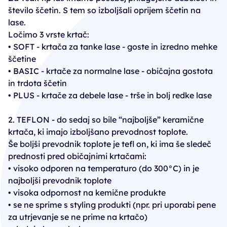
število ščetin. S tem so izboljšali oprijem ščetin na
lase.
Ločimo 3 vrste krtač:
• SOFT - krtača za tanke lase - goste in izredno mehke
ščetine
• BASIC - krtače za normalne lase - običajna gostota
in trdota ščetin
• PLUS - krtače za debele lase - trše in bolj redke lase
2. TEFLON - do sedaj so bile “najboljše” keramične
krtača, ki imajo izboljšano prevodnost toplote.
Še boljši prevodnik toplote je tefl on, ki ima še sledeč
prednosti pred običajnimi krtačami:
• visoko odporen na temperaturo (do 300°C) in je
najboljši prevodnik toplote
• visoka odpornost na kemične produkte
• se ne sprime s styling produkti (npr. pri uporabi pene
za utrjevanje se ne prime na krtačo)