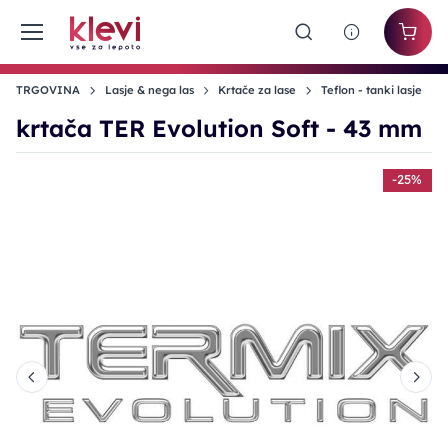
TRGOVINA
Lasje & nega las
Krtače za lase
Teflon - tanki lasje
krtača TER Evolution Soft - 43 mm
%
-25%