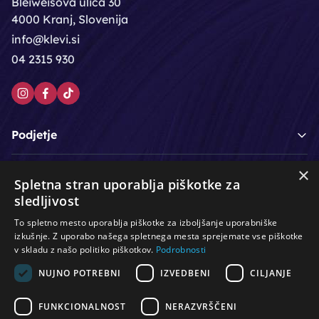
Bleiweisova ulica 30
4000 Kranj, Slovenija
info@klevi.si
04 2315 930
Podjetje
×
Moj račun
Spletna stran uporablja piškotke za
sledljivost
Podpora strankam
To spletno mesto uporablja piškotke za izboljšanje uporabniške
izkušnje. Z uporabo našega spletnega mesta sprejemate vse piškotke
v skladu z našo politiko piškotkov.
Podrobnosti
/
/
/
Lasje & nega las
Roke & nohti
Orodje - kozmetično
NUJNO POTREBNI
IZVEDBENI
CILJANJE
/
/
/
Noge & pedikura
Obraz & telo
Depilacijski izdelki
/
/
Oprema za salone
Čistoča & zaščita
Ostalo
FUNKCIONALNOST
NERAZVRŠČENI