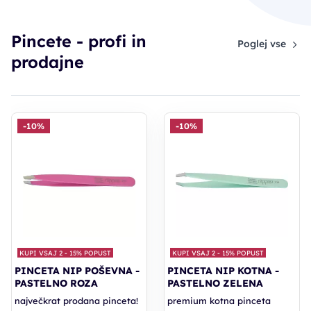
Pincete - profi in
Poglej vse
prodajne
-10%
-10%
KUPI VSAJ 2 - 15% POPUST
KUPI VSAJ 2 - 15% POPUST
PINCETA NIP POŠEVNA -
PINCETA NIP KOTNA -
PASTELNO ROZA
PASTELNO ZELENA
največkrat prodana pinceta!
premium kotna pinceta