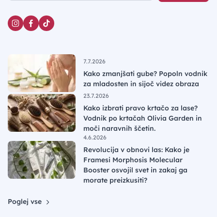
7.7.2026
Kako zmanjšati gube? Popoln vodnik
za mladosten in sijoč videz obraza
23.7.2026
Kako izbrati pravo krtačo za lase?
Vodnik po krtačah Olivia Garden in
moči naravnih ščetin.
4.6.2026
Revolucija v obnovi las: Kako je
Framesi Morphosis Molecular
Booster osvojil svet in zakaj ga
morate preizkusiti?
Poglej vse