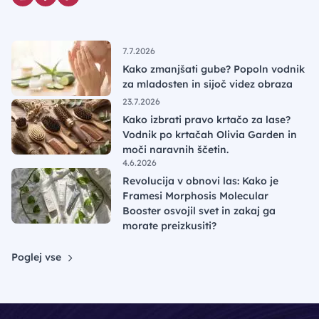
7.7.2026
Kako zmanjšati gube? Popoln vodnik
za mladosten in sijoč videz obraza
23.7.2026
Kako izbrati pravo krtačo za lase?
Vodnik po krtačah Olivia Garden in
moči naravnih ščetin.
4.6.2026
Revolucija v obnovi las: Kako je
Framesi Morphosis Molecular
Booster osvojil svet in zakaj ga
morate preizkusiti?
Poglej vse