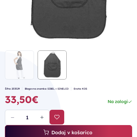
Šifra: 253529
Blagovna znamka: SIBEL = SINELCO
Enota: KOS
33,50€
Na zalogi
Dodaj v košarico