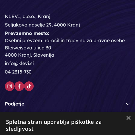
KLEVI, d.o.o., Kranj
Seljakovo naselje 29, 4000 Kranj
Prevzemno mesto:
Osebni prevzem naročil in trgovina za pravne osebe
Bleiweisova ulica 30
4000 Kranj, Slovenija
info@klevi.si
04 2315 930
Podjetje
×
Moj račun
Spletna stran uporablja piškotke za
sledljivost