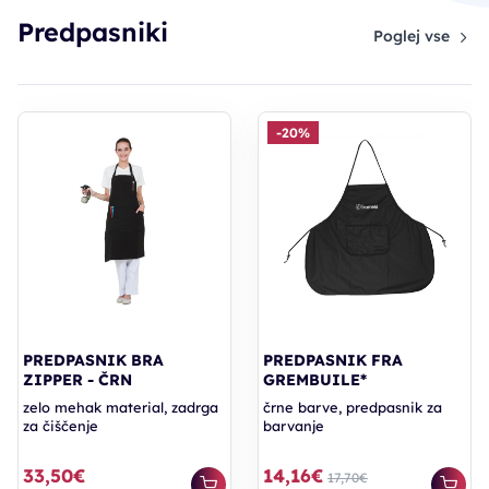
Predpasniki
Poglej vse
-20%
PREDPASNIK BRA
PREDPASNIK FRA
ZIPPER - ČRN
GREMBUILE*
zelo mehak material, zadrga
črne barve, predpasnik za
za čiščenje
barvanje
33,50€
14,16€
17,70€