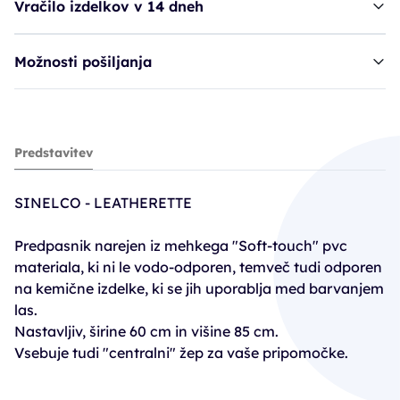
Vračilo izdelkov v 14 dneh
Možnosti pošiljanja
predpasnik SIB Leatherette - črn
Predstavitev
33,50€
SINELCO - LEATHERETTE
Predpasnik narejen iz mehkega "Soft-touch" pvc
materiala, ki ni le vodo-odporen, temveč tudi odporen
na kemične izdelke, ki se jih uporablja med barvanjem
las.
Nastavljiv, širine 60 cm in višine 85 cm.
Vsebuje tudi "centralni" žep za vaše pripomočke.