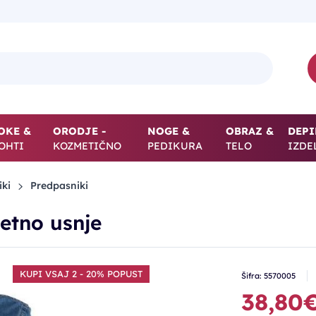
OKE &
ORODJE -
NOGE &
OBRAZ &
DEPI
OHTI
KOZMETIČNO
PEDIKURA
TELO
IZDE
iki
Predpasniki
etno usnje
KUPI VSAJ 2 - 20% POPUST
Šifra: 5570005
38,80