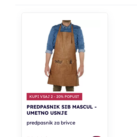
KUPI VSAJ 2 - 20% POPUST
PREDPASNIK SIB MASCUL -
UMETNO USNJE
predpasnik za brivce