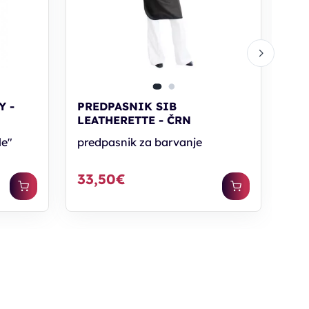
10
Y -
PREDPASNIK SIB
LEATHERETTE - ČRN
le"
predpasnik za barvanje
33,50€