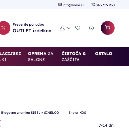
info@klevi.si
04 2315 930
Preverite ponudbo
Moj račun
Seznam želja
OUTLET izdelkov
LACIJSKI
OPREMA
ZA
ČISTOČA &
OSTALO
LKI
SALONE
ZAŠČITA
Blagovna znamka: SIBEL = SINELCO
Enota: KOS
€
7-14 dni