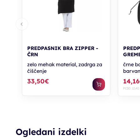
PREDPASNIK BRA ZIPPER -
PREDP
ČRN
GREMB
zelo mehak material, zadrga za
črne b
čiščenje
barvan
33,50€
14,1
PC30: 12,40
Ogledani izdelki