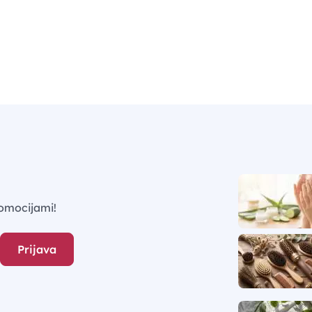
omocijami!
Prijava