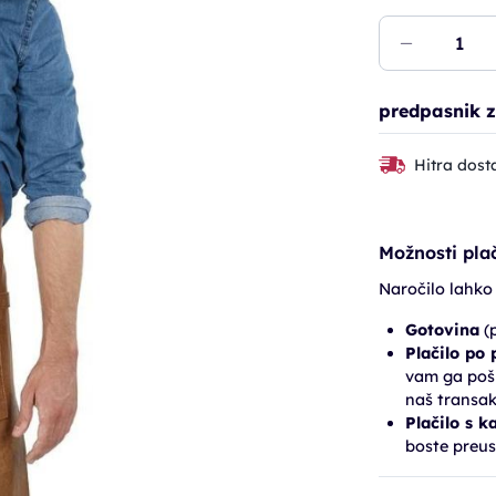
predpasnik z
Hitra dost
Možnosti plač
Naročilo lahko
Gotovina
(p
Plačilo po
vam ga pošl
naš transak
Plačilo s k
boste preus