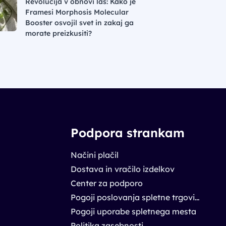
Revolucija v obnovi las: Kako je
Framesi Morphosis Molecular
Booster osvojil svet in zakaj ga
morate preizkusiti?
Podpora strankam
Načini plačil
Dostava in vračilo izdelkov
Center za podporo
Pogoji poslovanja spletne trgovine
Pogoji uporabe spletnega mesta
Politika zasebnosti