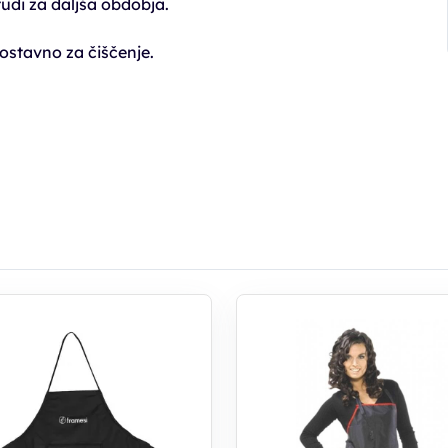
tudi za daljša obdobja.
stavno za čiščenje.