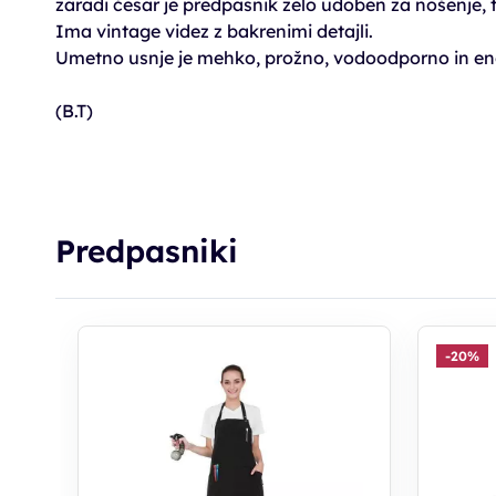
zaradi česar je predpasnik zelo udoben za nošenje, 
Ima vintage videz z bakrenimi detajli.
Umetno usnje je mehko, prožno, vodoodporno in eno
(B.T)
Predpasniki
-20%