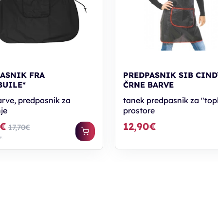
ASNIK FRA
PREDPASNIK SIB CIND
UILE*
ČRNE BARVE
arve, predpasnik za
tanek predpasnik za "top
je
prostore
6€
12,90€
17,70€
 €