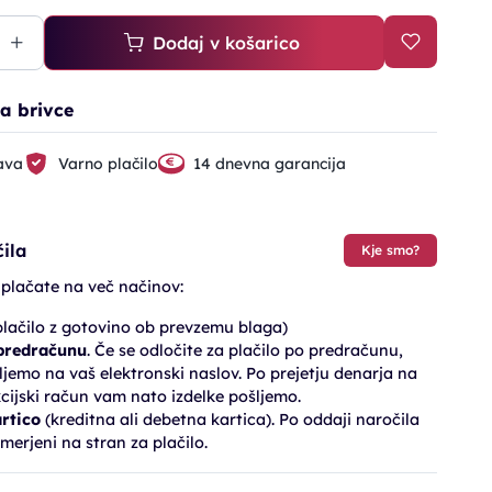
Dodaj v košarico
a brivce
ava
Varno plačilo
14 dnevna garancija
ila
Kje smo?
 plačate na več načinov:
lačilo z gotovino ob prevzemu blaga)
 predračunu
. Če se odločite za plačilo po predračunu,
jemo na vaš elektronski naslov. Po prejetju denarja na
cijski račun vam nato izdelke pošljemo.
artico
(kreditna ali debetna kartica). Po oddaji naročila
merjeni na stran za plačilo.