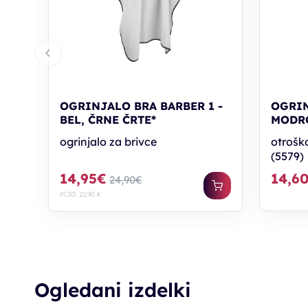
OGRINJALO BRA BARBER 1 -
OGRIN
BEL, ČRNE ČRTE*
MODR
ogrinjalo za brivce
otroško
(5579)
14,95€
14,6
24,90€
PC30: 22,90 €
Ogledani izdelki