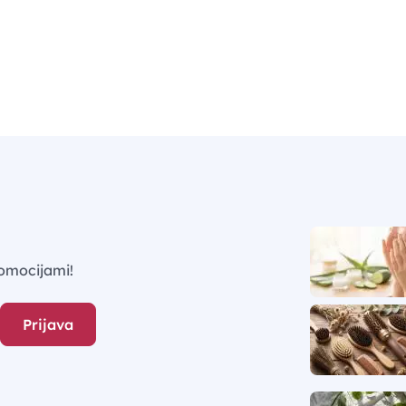
omocijami!
Prijava