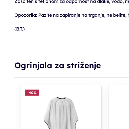
Zaščiten s teflonom za odpornost na dlake, vodo, 
Opozorila: Pazite na zapiranje na trganje, ne belite, 
(B.T.)
Ogrinjala za striženje
-40%