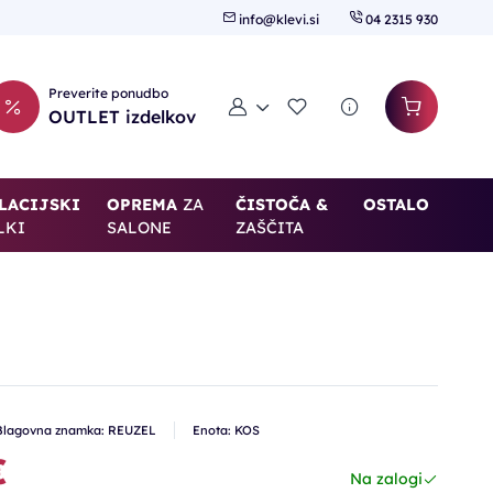
info@klevi.si
04 2315 930
Preverite ponudbo
Moj račun
Seznam želja
OUTLET izdelkov
LACIJSKI
OPREMA
ZA
ČISTOČA &
OSTALO
LKI
SALONE
ZAŠČITA
Blagovna znamka: REUZEL
Enota: KOS
€
Na zalogi