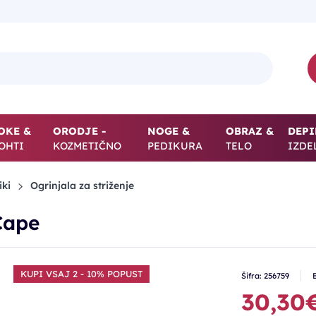
OKE &
ORODJE -
NOGE &
OBRAZ &
DEPI
OHTI
KOZMETIČNO
PEDIKURA
TELO
IZDE
iki
Ogrinjala za striženje
Cape
KUPI VSAJ 2 - 10% POPUST
Šifra: 256759
30,30