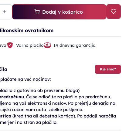
Dodaj v košarico
silikonskim ovratnikom
ava
Varno plačilo
14 dnevna garancija
ila
Kje smo?
 plačate na več načinov:
lačilo z gotovino ob prevzemu blaga)
 predračunu
. Če se odločite za plačilo po predračunu,
jemo na vaš elektronski naslov. Po prejetju denarja na
cijski račun vam nato izdelke pošljemo.
artico
(kreditna ali debetna kartica). Po oddaji naročila
merjeni na stran za plačilo.