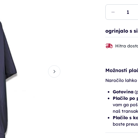
ogrinjalo s 
Hitra dost
Možnosti plač
Naročilo lahko
Gotovina
(p
Plačilo po
vam ga pošl
naš transak
Plačilo s k
boste preus