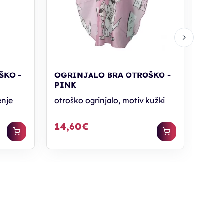
14
ŠKO -
OGRINJALO BRA OTROŠKO -
PINK
enje
otroško ogrinjalo, motiv kužki
14,60€