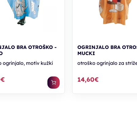
JALO BRA OTROŠKO -
OGRINJALO BRA OTRO
O
MUCKI
 ogrinjalo, motiv kužki
otroško ogrinjalo za striž
0€
14,60€