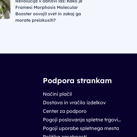
Revolucija v obnovi las: Kako je
Framesi Morphosis Molecular
Booster osvojil svet in zakaj ga
morate preizkusiti?
Podpora strankam
Načini plačil
Dostava in vračilo izdelkov
Center za podporo
Pogoji poslovanja spletne trgovine
Pogoji uporabe spletnega mesta
Politika zasebnosti