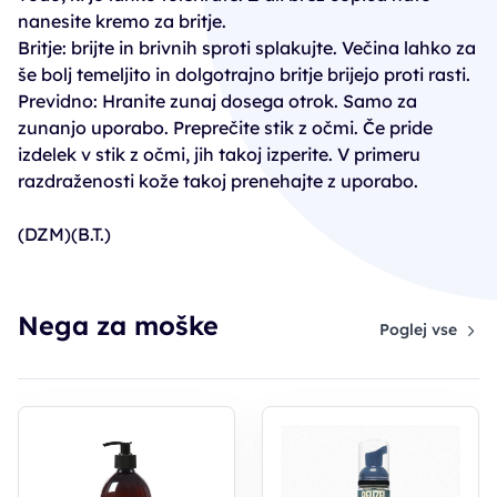
nanesite kremo za britje.
Britje: brijte in brivnih sproti splakujte. Večina lahko za
še bolj temeljito in dolgotrajno britje brijejo proti rasti.
Previdno: Hranite zunaj dosega otrok. Samo za
zunanjo uporabo. Preprečite stik z očmi. Če pride
izdelek v stik z očmi, jih takoj izperite. V primeru
razdraženosti kože takoj prenehajte z uporabo.
(DZM)(B.T.)
Nega za moške
Poglej vse