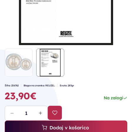
Šifra: 256762
Blagovna znamka: REUZEL
Enota: 283gr
23,90€
Na zalogi
Dodaj v košarico