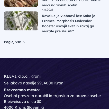
Vodnik po krtačah Olivia Garden in
moči naravnih ščetin.
4.6.2026
Revolucija v obnovi las: Kako je
Framesi Morphosis Molecular
Booster osvojil svet in zakaj ga
morate preizkusiti?
Poglej vse
KLEVI, d.o.o., Kranj
Seljakovo naselje 29, 4000 Kranj
Prevzemno mesto:
Osebni prevzem naročil in trgovina za pravne osebe
Bleiweisova ulica 30
4000 Kranj, Slovenija