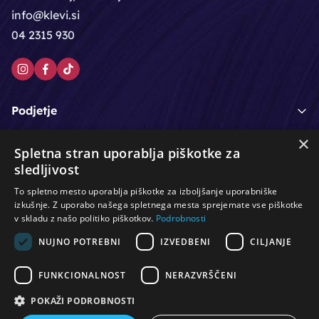
info@klevi.si
04 2315 930
Podjetje
×
Moj račun
Spletna stran uporablja piškotke za
sledljivost
Podpora strankam
To spletno mesto uporablja piškotke za izboljšanje uporabniške
izkušnje. Z uporabo našega spletnega mesta sprejemate vse piškotke
v skladu z našo politiko piškotkov.
Podrobnosti
NUJNO POTREBNI
IZVEDBENI
CILJANJE
/
/
/
Lasje & nega las
Roke & nohti
Orodje - kozmetično
/
/
/
Noge & pedikura
Obraz & telo
Depilacijski izdelki
FUNKCIONALNOST
NERAZVRŠČENI
/
/
Oprema za salone
Čistoča & zaščita
Ostalo
POKAŽI PODROBNOSTI