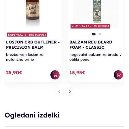
KUPI VSAJ 2 - 15% POPUST
KUPI VSAJ 2 - 10% POPUST
LOSJON CRB OUTLINER -
BALZAM REU BEARD
PRECISION BALM
FOAM - CLASSIC
brezbarven losjon za
negovalni balzam za brado v
natančno britje
obliki pene
25,90€
15,95€
Ogledani izdelki