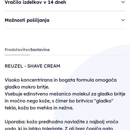
Vračilo izdelkov v 14 dneh
Možnosti pošiljanja
krema za britje REU Shave Cream
Predstavitev
Sestavine
23,90€
REUZEL - SHAVE CREAM
Visoko koncentrirana in bogata formula omogoča
gladko mokro britje.
Vsebuje edinstveno mešanico molekul za gladko britje
in močno nego kože, s čimer bo britvica "gladko"
tekla, koža bo mehka in nežna.
Uporaba: kožo predhodno navlažite z najbolj vročo
vodo, ki jo lahko tolerirate. Z ali brez čopiča nato