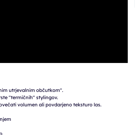
vnim utrjevalnim občutkom".
rste "termičnih" stylingov.
večati volumen ali povdarjeno teksturo las.
enjem
o