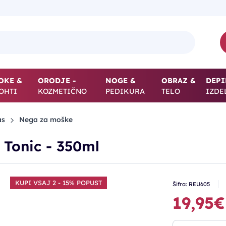
OKE &
ORODJE -
NOGE &
OBRAZ &
DEPI
OHTI
KOZMETIČNO
PEDIKURA
TELO
IZDE
as
Nega za moške
 Tonic - 350ml
KUPI VSAJ 2 - 15% POPUST
Šifra: REU605
19,95€