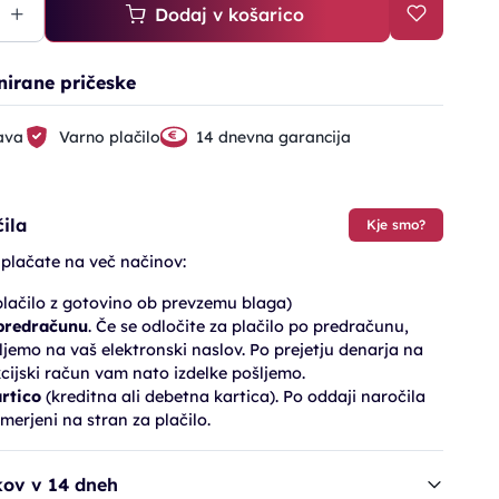
Dodaj v košarico
nirane pričeske
ava
Varno plačilo
14 dnevna garancija
ila
Kje smo?
 plačate na več načinov:
lačilo z gotovino ob prevzemu blaga)
 predračunu
. Če se odločite za plačilo po predračunu,
jemo na vaš elektronski naslov. Po prejetju denarja na
cijski račun vam nato izdelke pošljemo.
artico
(kreditna ali debetna kartica). Po oddaji naročila
merjeni na stran za plačilo.
kov v 14 dneh