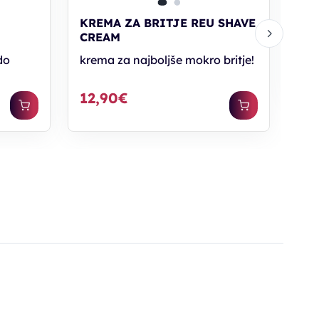
CR
U
KREMA ZA BRITJE REU SHAVE
kre
C
CREAM
do
krema za najboljše mokro britje!
23
12,90€