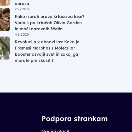
obraza
23.7.2026
Kako izbrati pravo krtačo za lase?
Vodnik po krtačah Olivia Garden
in moči naravnih ščetin.
4.6.2026
Revolucija v obnovi las: Kako je
Framesi Morphosis Molecular
Booster osvojil svet in zakaj ga
morate preizkusiti?
Podpora strankam
Načini plačil