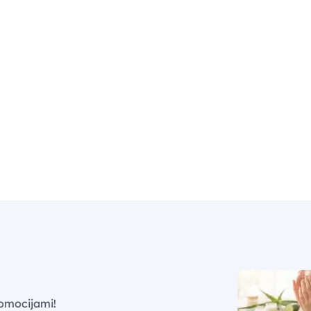
omocijami!