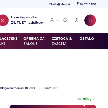
info@klevi.si
04 2315 930
Preverite ponudbo
Moj račun
Seznam želja
OUTLET izdelkov
LACIJSKI
OPREMA
ZA
ČISTOČA &
OSTALO
LKI
SALONE
ZAŠČITA
Blagovna znamka: REUZEL
Enota: KOS
Na zalogi