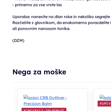
- primerno za vse vrste las
Uporaba: nanesite na dlan roke in nekoliko segrejte 
Razčešite z glavnikom, da enakomerno porazdelite in
ali ponovnim nanosom tonika.
(DZM)
Nega za moške
KUPI V
KUPI VSAJ 2 - 10% POPUST