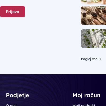
Prijava
Poglej vse
Podjetje
Moj račun
O nas
Moji podatki