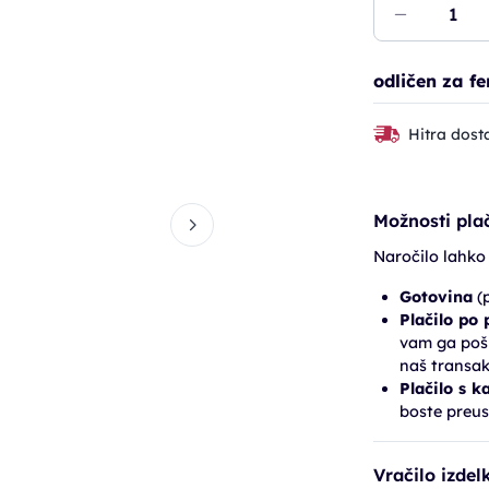
odličen za fe
Hitra dost
Možnosti plač
Naročilo lahko
Gotovina
(p
Plačilo po
vam ga pošl
naš transak
Plačilo s k
boste preus
Vračilo izdel