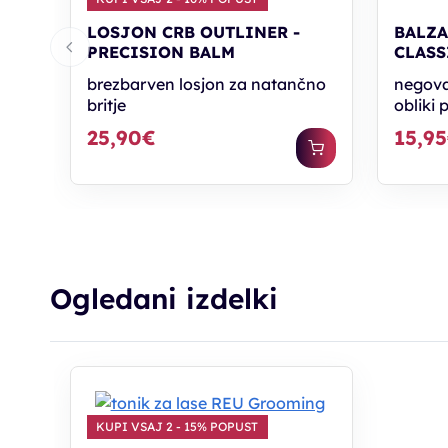
LOSJON CRB OUTLINER -
BALZA
PRECISION BALM
CLASS
brezbarven losjon za natančno
negova
britje
obliki 
25,90€
15,9
Ogledani izdelki
KUPI VSAJ 2 - 15% POPUST