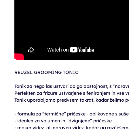
REUZEL GROOMING TONIC
Tonik za nego las ustvari dolgo obstojnost, z "nara
Perfekten za frizure ustvarjene s feniranjem in vse v
Tonik uporabljamo predvsem takrat, kadar želimo po
- formula za "termične" pričeske - oblikovane s suš
- idealen za volumen in "dvignjene" pričeske
- moker videz, ali naraven videz, kadar ga razčešem