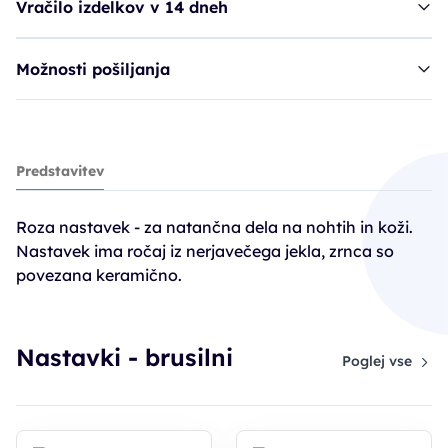
Vračilo izdelkov v 14 dneh
Možnosti pošiljanja
Ruck nastavek, 652ROSA vel. 033
Predstavitev
5,90€
Roza nastavek - za natančna dela na nohtih in koži.
Nastavek ima ročaj iz nerjavečega jekla, zrnca so
povezana keramično.
Nastavki - brusilni
Poglej vse