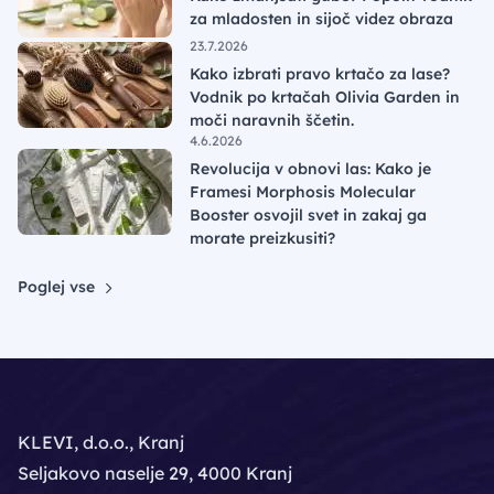
za mladosten in sijoč videz obraza
23.7.2026
Kako izbrati pravo krtačo za lase?
Vodnik po krtačah Olivia Garden in
moči naravnih ščetin.
4.6.2026
Revolucija v obnovi las: Kako je
Framesi Morphosis Molecular
Booster osvojil svet in zakaj ga
morate preizkusiti?
Poglej vse
KLEVI, d.o.o., Kranj
Seljakovo naselje 29, 4000 Kranj