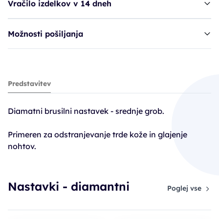
Vračilo izdelkov v 14 dneh
Možnosti pošiljanja
Ruck nastavek, 862-014 vel. 014
Predstavitev
19,90€
Diamatni brusilni nastavek - srednje grob.
Primeren za odstranjevanje trde kože in glajenje
nohtov.
Nastavki - diamantni
Poglej vse