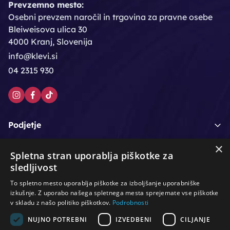
Prevzemno mesto:
Osebni prevzem naročil in trgovina za pravne osebe
Bleiweisova ulica 30
4000 Kranj, Slovenija
info@klevi.si
04 2315 930
Podjetje
×
Moj račun
Spletna stran uporablja piškotke za
sledljivost
Podpora strankam
To spletno mesto uporablja piškotke za izboljšanje uporabniške
izkušnje. Z uporabo našega spletnega mesta sprejemate vse piškotke
v skladu z našo politiko piškotkov.
Podrobnosti
NUJNO POTREBNI
IZVEDBENI
CILJANJE
/
/
/
Lasje & nega las
Roke & nohti
Orodje - kozmetično