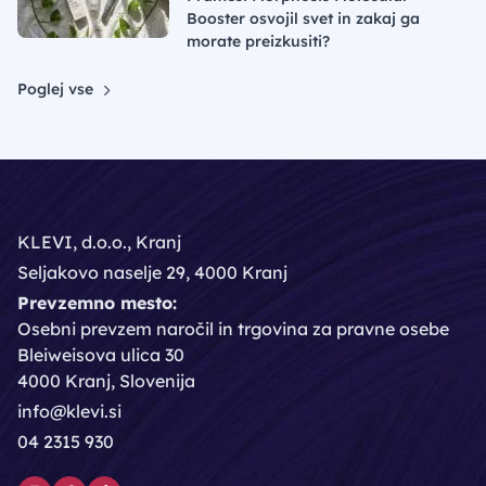
Booster osvojil svet in zakaj ga
morate preizkusiti?
Poglej vse
KLEVI, d.o.o., Kranj
Seljakovo naselje 29, 4000 Kranj
Prevzemno mesto:
Osebni prevzem naročil in trgovina za pravne osebe
Bleiweisova ulica 30
4000 Kranj, Slovenija
info@klevi.si
04 2315 930