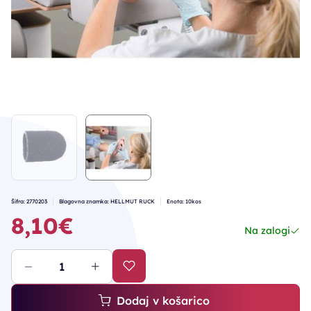
Šifra: 2770203
Blagovna znamka: HELLMUT RUCK
Enota: 10kos
8,10€
Na zalogi
Dodaj v košarico