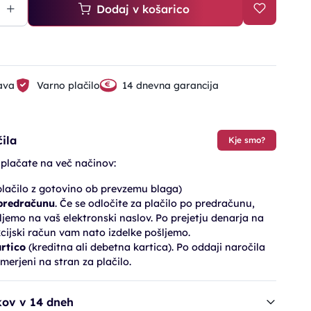
Dodaj v košarico
ava
Varno plačilo
14 dnevna garancija
ila
Kje smo?
 plačate na več načinov:
lačilo z gotovino ob prevzemu blaga)
 predračunu
. Če se odločite za plačilo po predračunu,
jemo na vaš elektronski naslov. Po prejetju denarja na
cijski račun vam nato izdelke pošljemo.
artico
(kreditna ali debetna kartica). Po oddaji naročila
merjeni na stran za plačilo.
kov v 14 dneh