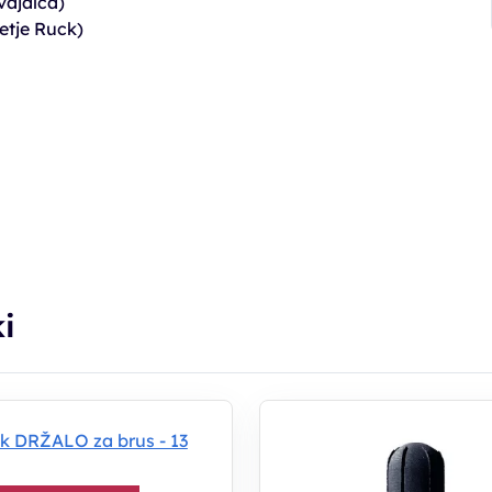
vajalca)
jetje Ruck)
i