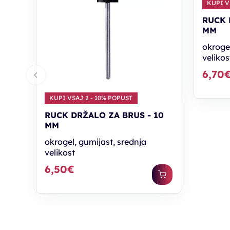
KUPI V
RUCK 
MM
okrogel
velikos
6,70
KUPI VSAJ 2 - 10% POPUST
RUCK DRŽALO ZA BRUS - 10
MM
okrogel, gumijast, srednja
velikost
6,50€