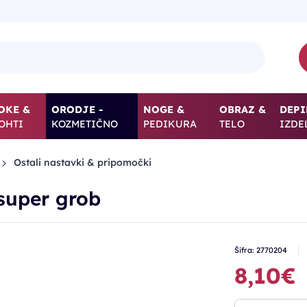
OKE &
ORODJE -
NOGE &
OBRAZ &
DEPI
OHTI
KOZMETIČNO
PEDIKURA
TELO
IZDE
Ostali nastavki & pripomočki
 super grob
Šifra: 2770204
8,10€