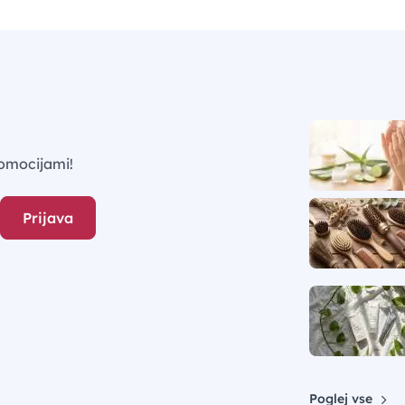
omocijami!
Prijava
Poglej vse