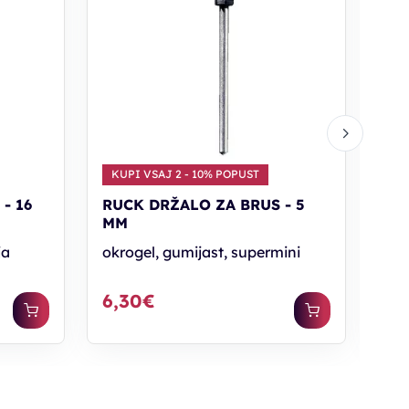
KUPI VSAJ 2 - 10% POPUST
KU
- 16
RUCK DRŽALO ZA BRUS - 5
RU
MM
MM
ja
okrogel, gumijast, supermini
okr
6,30€
6,