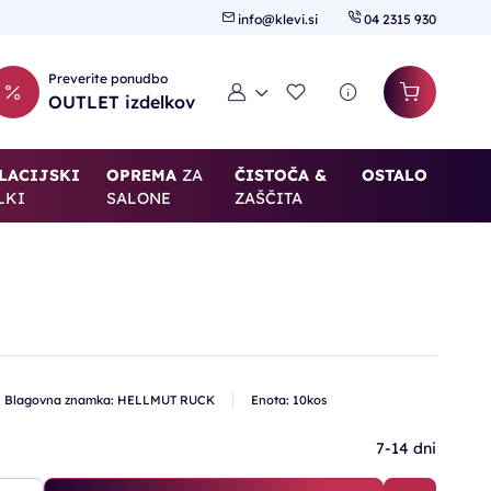
info@klevi.si
04 2315 930
Preverite ponudbo
Moj račun
Seznam želja
OUTLET izdelkov
LACIJSKI
OPREMA
ZA
ČISTOČA &
OSTALO
LKI
SALONE
ZAŠČITA
Blagovna znamka: HELLMUT RUCK
Enota: 10kos
7-14 dni