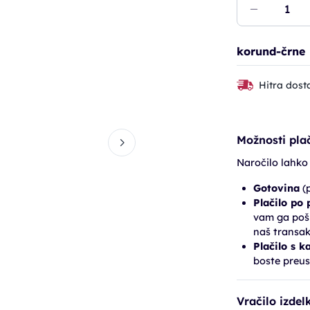
korund-črne
Hitra dost
Možnosti plač
Naročilo lahko
Gotovina
(p
Plačilo po
vam ga pošl
naš transak
Plačilo s k
boste preus
Vračilo izdel