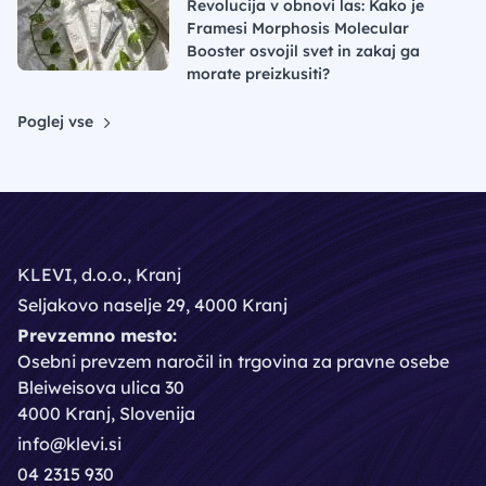
Revolucija v obnovi las: Kako je
Framesi Morphosis Molecular
Booster osvojil svet in zakaj ga
morate preizkusiti?
Poglej vse
KLEVI, d.o.o., Kranj
Seljakovo naselje 29, 4000 Kranj
Prevzemno mesto:
Osebni prevzem naročil in trgovina za pravne osebe
Bleiweisova ulica 30
4000 Kranj, Slovenija
info@klevi.si
04 2315 930