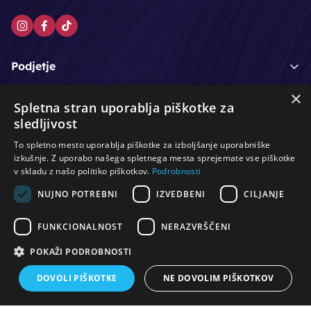
Podjetje
×
Moj račun
Spletna stran uporablja piškotke za
sledljivost
Podpora strankam
To spletno mesto uporablja piškotke za izboljšanje uporabniške
izkušnje. Z uporabo našega spletnega mesta sprejemate vse piškotke
v skladu z našo politiko piškotkov.
Podrobnosti
NUJNO POTREBNI
IZVEDBENI
CILJANJE
/
/
/
Lasje & nega las
Roke & nohti
Orodje - kozmetično
/
/
/
Noge & pedikura
Obraz & telo
Depilacijski izdelki
FUNKCIONALNOST
NERAZVRŠČENI
/
/
Oprema za salone
Čistoča & zaščita
Ostalo
POKAŽI PODROBNOSTI
DOVOLI PIŠKOTKE
NE DOVOLIM PIŠKOTKOV
© Vse pravice pridržane. Produkcija:
PNV d.o.o.