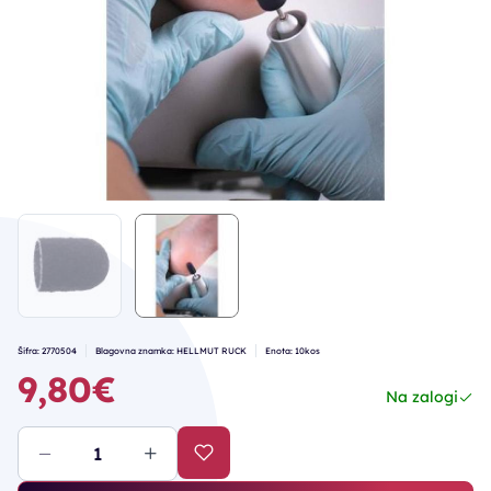
Šifra: 2770504
Blagovna znamka: HELLMUT RUCK
Enota: 10kos
9,80€
Na zalogi