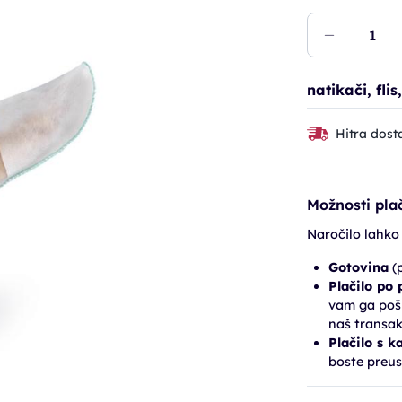
natikači, fli
Hitra dost
Možnosti plač
Naročilo lahko
Gotovina
(p
Plačilo po
vam ga pošl
naš transak
Plačilo s k
boste preus