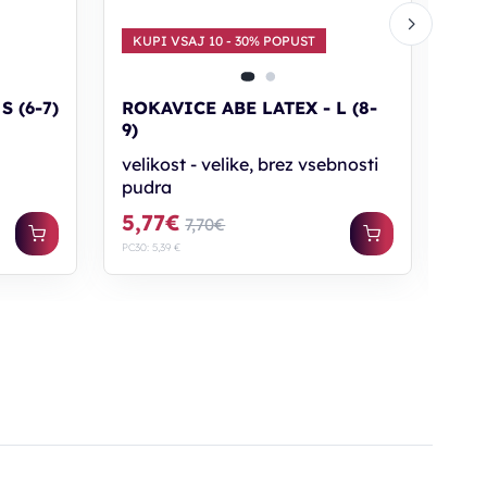
KUPI VSAJ 10 - 30% POPUST
KU
S (6-7)
ROKAVICE ABE LATEX - L (8-
ROK
9)
8)
velikost - velike, brez vsebnosti
vel
pudra
pud
5,77€
5,
7,70€
PC30: 5,39 €
PC30: 