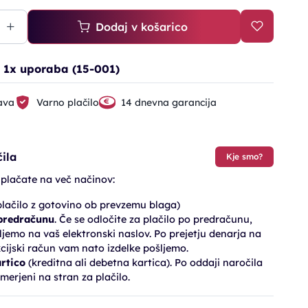
Dodaj v košarico
s, 1x uporaba (15-001)
ava
Varno plačilo
14 dnevna garancija
ila
Kje smo?
 plačate na več načinov:
lačilo z gotovino ob prevzemu blaga)
 predračunu
. Če se odločite za plačilo po predračunu,
jemo na vaš elektronski naslov. Po prejetju denarja na
cijski račun vam nato izdelke pošljemo.
artico
(kreditna ali debetna kartica). Po oddaji naročila
merjeni na stran za plačilo.