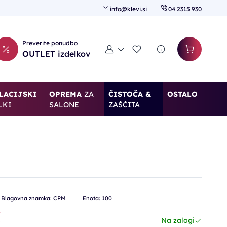
info@klevi.si
04 2315 930
Preverite ponudbo
Moj račun
Seznam želja
OUTLET izdelkov
LACIJSKI
OPREMA
ZA
ČISTOČA &
OSTALO
LKI
SALONE
ZAŠČITA
Blagovna znamka: CPM
Enota: 100
€
Na zalogi