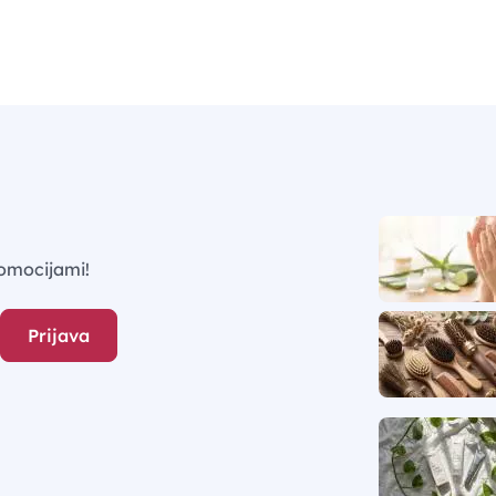
omocijami!
Prijava