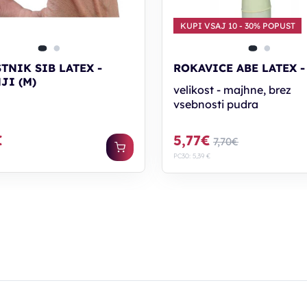
KUPI VSAJ 10 - 30% POPUST
TNIK SIB LATEX -
ROKAVICE ABE LATEX - 
JI (M)
velikost - majhne, brez
vsebnosti pudra
€
5,77€
7,70€
PC30: 5,39 €