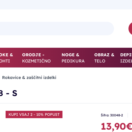
OKE &
ORODJE -
NOGE &
OBRAZ &
DEPI
OHTI
KOZMETIČNO
PEDIKURA
TELO
IZDE
Rokavice & zaščitni izdelki
8 - S
KUPI VSAJ 2 - 10% POPUST
Šifra: 30048-2
13,90