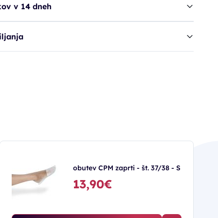
kov v 14 dneh
ljanja
obutev CPM zaprti - št. 37/38 - S
13,90€