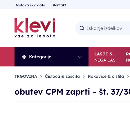
Dostava in vračilo
Kontakt
LASJE &
R
Kategorije
NEGA LAS
N
TRGOVINA
Čistoča & zaščita
Rokavice & čistila
obutev CPM zaprti - št. 37/3