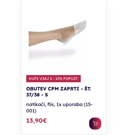
KUPI VSAJ 2 - 10% POPUST
OBUTEV CPM ZAPRTI - ŠT.
37/38 - S
natikači, flis, 1x uporaba (15-
001)
13,90€