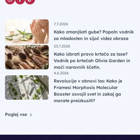
7.7.2026
Kako zmanjšati gube? Popoln vodnik
za mladosten in sijoč videz obraza
23.7.2026
Kako izbrati pravo krtačo za lase?
Vodnik po krtačah Olivia Garden in
moči naravnih ščetin.
4.6.2026
Revolucija v obnovi las: Kako je
Framesi Morphosis Molecular
Booster osvojil svet in zakaj ga
morate preizkusiti?
Poglej vse