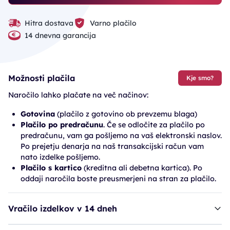
Hitra dostava
Varno plačilo
14 dnevna garancija
Možnosti plačila
Kje smo?
Naročilo lahko plačate na več načinov:
Gotovina
(plačilo z gotovino ob prevzemu blaga)
Plačilo po predračunu
. Če se odločite za plačilo po
predračunu, vam ga pošljemo na vaš elektronski naslov.
Po prejetju denarja na naš transakcijski račun vam
nato izdelke pošljemo.
Plačilo s kartico
(kreditna ali debetna kartica). Po
oddaji naročila boste preusmerjeni na stran za plačilo.
Vračilo izdelkov v 14 dneh