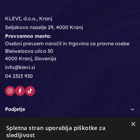
KLEVI, d.o.o., Kranj
Seljakovo naselje 29, 4000 Kranj
Prevzemno mesto:
Osebni prevzem naročil in trgovina za pravne osebe
Bleiweisova ulica 30
4000 Kranj, Slovenija
info@klevi.si
04 2315 930
Podjetje
×
Moj račun
Spletna stran uporablja piškotke za
sledljivost