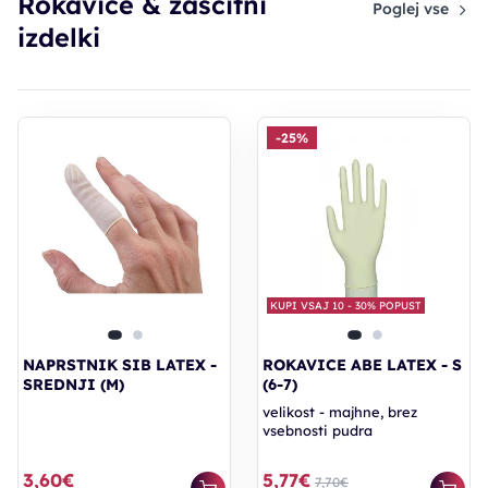
Rokavice & zaščitni
Poglej vse
izdelki
-25%
KUPI VSAJ 10 - 30% POPUST
NAPRSTNIK SIB LATEX -
ROKAVICE ABE LATEX - S
SREDNJI (M)
(6-7)
velikost - majhne, brez
vsebnosti pudra
3,60€
5,77€
7,70€