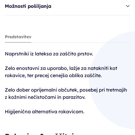
Možnosti pošiljanja
naprstnik SIB latex - majhni (S)
Predstavitev
3,60€
Naprstniki iz lateksa za zaščito prstov.
Zelo enostavni za uporabo, lažje za natakniti kot
rokavice, ter precej cenejša oblika zaščite.
Zelo dober oprijemalni občutek, posebej pri tretmajih
z kožnimi nečistočami in parazitov.
Higijenična alternativa rokavicam.